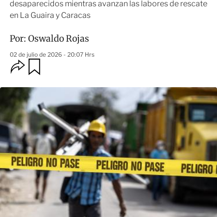
desaparecidos mientras avanzan las labores de rescate
en La Guaira y Caracas
Por:
Oswaldo Rojas
02 de julio de 2026 - 20:07 Hrs
O
G
u
p
a
c
r
i
d
o
a
n
r
e
s
d
e
c
o
m
p
a
r
t