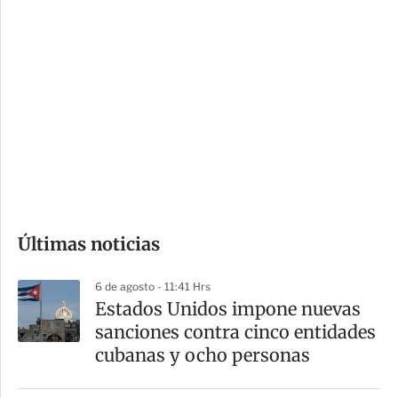
i
r
o
d
n
a
e
r
s
d
e
c
o
Últimas noticias
m
p
6 de agosto - 11:41 Hrs
a
Estados Unidos impone nuevas
r
sanciones contra cinco entidades
t
cubanas y ocho personas
i
r