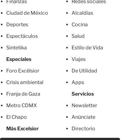
Finanzas
Redes sociales
Ciudad de México
Alcaldías
Deportes
Cocina
Espectáculos
Salud
Sintetika
Estilo de Vida
Especiales
Viajes
Foro Excélsior
De Utilidad
Crisis ambiental
Apps
Franja de Gaza
Servicios
Metro CDMX
Newsletter
El Chapo
Anúnciate
Más Excelsior
Directorio