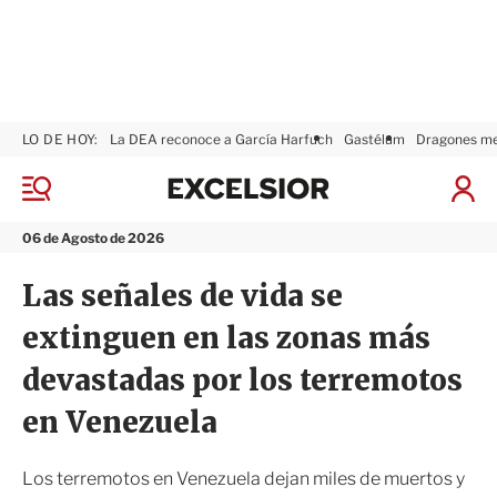
LO DE HOY:
La DEA reconoce a García Harfuch
Gastélum
Dragones m
E
x
M
I
c
e
n
n
e
i
06 de Agosto de 2026
ú
l
c
s
i
Las señales de vida se
i
a
o
r
extinguen en las zonas más
r
S
e
devastadas por los terremotos
s
i
en Venezuela
ó
n
Los terremotos en Venezuela dejan miles de muertos y