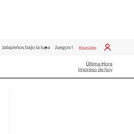
Jalapeños bajo la lupa
Juegos Centroamericanos
Anúnciate
I
n
i
Última Hora
c
Impreso de hoy
i
a
r
S
e
s
i
ó
n