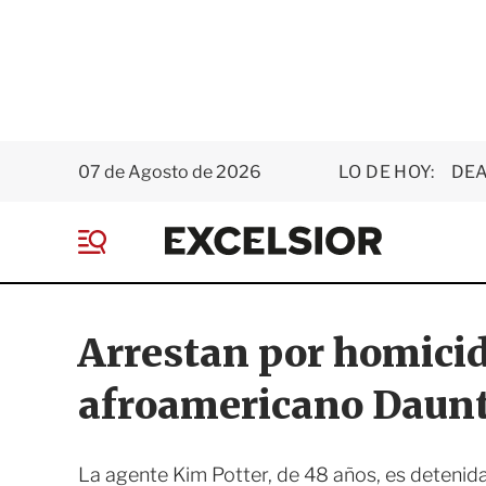
07 de Agosto de 2026
LO DE HOY:
DEA
E
x
M
c
e
e
n
l
ú
s
Arrestan por homicid
i
o
afroamericano Daunt
r
La agente Kim Potter, de 48 años, es detenid