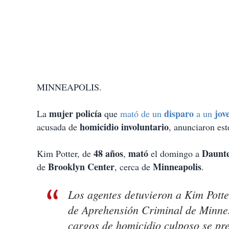
MINNEAPOLIS.
mujer policía
disparo
jov
La
que
mató de un
a un
homicidio involuntario
acusada de
, anunciaron est
48 años
mató
Daunt
Kim Potter, de
,
el domingo a
Brooklyn Center
Minneapolis
de
, cerca de
.
Los agentes detuvieron a Kim Potte
de Aprehensión Criminal de Minne
cargos de homicidio culposo se pr