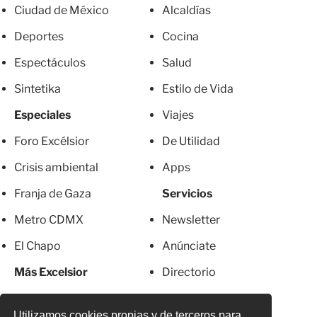
Ciudad de México
Alcaldías
Deportes
Cocina
Espectáculos
Salud
Sintetika
Estilo de Vida
Especiales
Viajes
Foro Excélsior
De Utilidad
Crisis ambiental
Apps
Franja de Gaza
Servicios
Metro CDMX
Newsletter
El Chapo
Anúnciate
Más Excelsior
Directorio
Mujeres
Suscripciones
Utilizamos cookies propias y de terceros para