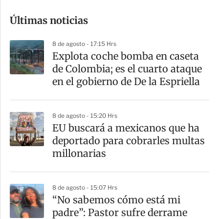
o
Últimas noticias
m
p
8 de agosto - 17:15 Hrs
a
Explota coche bomba en caseta
r
de Colombia; es el cuarto ataque
t
en el gobierno de De la Espriella
i
r
8 de agosto - 15:20 Hrs
EU buscará a mexicanos que ha
deportado para cobrarles multas
millonarias
8 de agosto - 15:07 Hrs
“No sabemos cómo está mi
padre”: Pastor sufre derrame