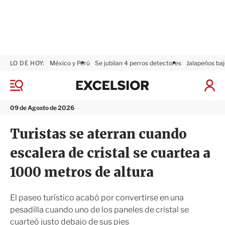
LO DE HOY:
México y Perú
Se jubilan 4 perros detectores
Jalapeños baj
E
x
M
I
c
e
n
n
e
i
09 de Agosto de 2026
ú
l
c
s
i
Turistas se aterran cuando
i
a
o
r
escalera de cristal se cuartea a
r
S
e
1000 metros de altura
s
i
ó
El paseo turístico acabó por convertirse en una
n
pesadilla cuando uno de los paneles de cristal se
cuarteó justo debajo de sus pies