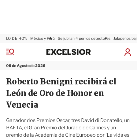
LO DE HOY:
México y Perú
Se jubilan 4 perros detectores
Jalapeños baj
E
x
M
I
c
e
n
n
e
i
09 de Agosto de 2026
ú
l
c
s
i
Roberto Benigni recibirá el
i
a
o
r
León de Oro de Honor en
r
S
e
Venecia
s
i
ó
Ganador dos Premios Oscar, tres David di Donatello, un
n
BAFTA, el Gran Premio del Jurado de Cannes y un
premio de la Academia de Cine Europeo por 'La vida es