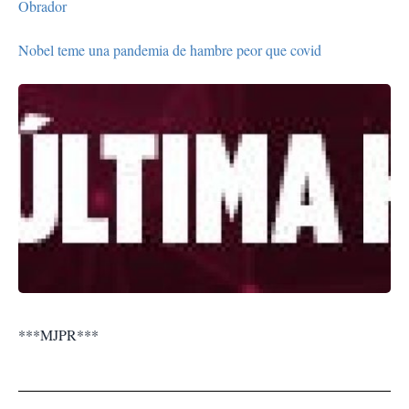
Obrador
Nobel teme una pandemia de hambre peor que covid
***MJPR***