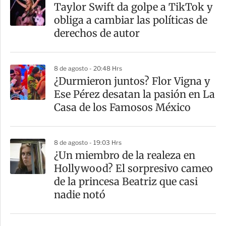
a
Taylor Swift da golpe a TikTok y
r
obliga a cambiar las políticas de
t
derechos de autor
i
r
8 de agosto - 20:48 Hrs
¿Durmieron juntos? Flor Vigna y
Ese Pérez desatan la pasión en La
Casa de los Famosos México
8 de agosto - 19:03 Hrs
¿Un miembro de la realeza en
Hollywood? El sorpresivo cameo
de la princesa Beatriz que casi
nadie notó