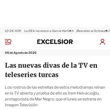
LO DE HOY:
La DEA reconoce a García Harfuch
¡Rescaten al Schnauzer!
E
x
M
I
c
e
n
n
e
i
06 de Agosto de 2026
ú
l
c
s
i
Las nuevas divas de la TV en
i
a
o
r
teleseries turcas
r
S
e
s
Los rostros de las estrellas de estos melodramas reinan
i
en la TV abierta y prueba de ello es İrem Helvacıoğlu,
ó
protagonista de Mar Negro, que el lunes se estrena en
n
Imagen Televisión