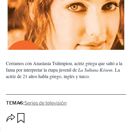
Cerramos con Anastasia Tsilimpiou, actriz griega que saltó a la
fama por interpretar la etapa juvenil de
La Sultana Kösem
. La
actriz de 21 años habla griego, inglés y turco.
TEMAS:
Series de televisión
O
G
p
u