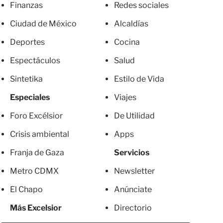
Finanzas
Redes sociales
Ciudad de México
Alcaldías
Deportes
Cocina
Espectáculos
Salud
Sintetika
Estilo de Vida
Especiales
Viajes
Foro Excélsior
De Utilidad
Crisis ambiental
Apps
Franja de Gaza
Servicios
Metro CDMX
Newsletter
El Chapo
Anúnciate
Más Excelsior
Directorio