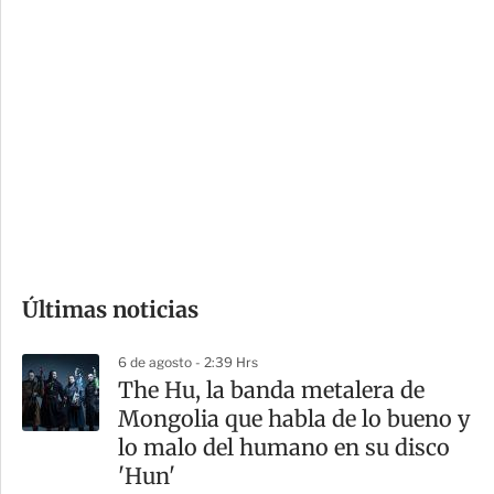
c
a
i
r
o
d
n
a
e
r
s
d
e
c
o
Últimas noticias
m
p
6 de agosto - 2:39 Hrs
a
The Hu, la banda metalera de
r
Mongolia que habla de lo bueno y
t
lo malo del humano en su disco
i
'Hun'