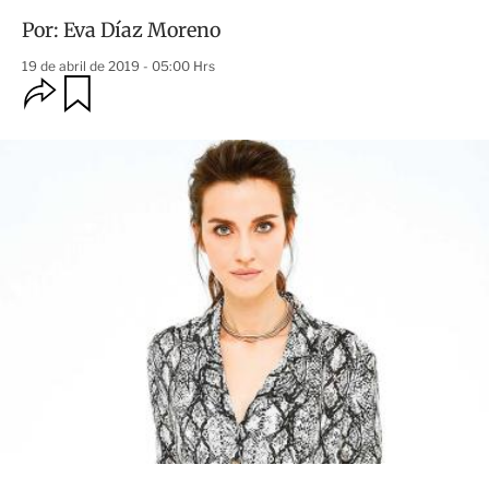
Por:
Eva Díaz Moreno
19 de abril de 2019 - 05:00 Hrs
O
G
u
p
a
c
r
i
d
o
a
n
r
e
s
d
e
c
o
m
p
a
r
t
i
r