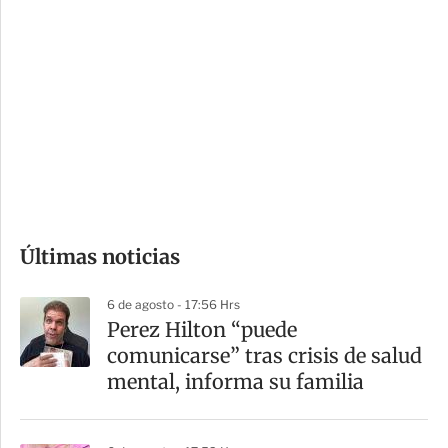
i
r
o
d
n
a
e
r
s
d
e
c
o
Últimas noticias
m
p
6 de agosto - 17:56 Hrs
a
Perez Hilton “puede
r
comunicarse” tras crisis de salud
t
mental, informa su familia
i
r