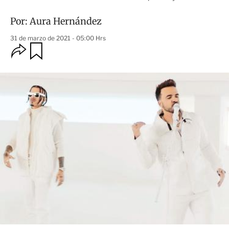
Por:
Aura Hernández
31 de marzo de 2021 - 05:00 Hrs
O
G
u
p
a
c
r
i
d
o
a
n
r
e
s
d
e
c
o
m
p
a
r
t
i
r