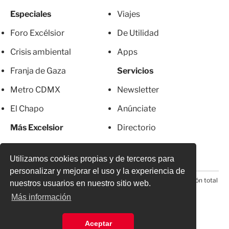
Especiales
Viajes
Foro Excélsior
De Utilidad
Crisis ambiental
Apps
Franja de Gaza
Servicios
Metro CDMX
Newsletter
El Chapo
Anúnciate
Más Excelsior
Directorio
Mujeres
Suscripciones
Utilizamos cookies propias y de terceros para
personalizar y mejorar el uso y la experiencia de
© 2026 Todos los derechos reservados. Prohibida la reproducción total
nuestros usuarios en nuestro sitio web.
o parcial, incluyendo cualquier medio electrónico*
Más información
Aceptar