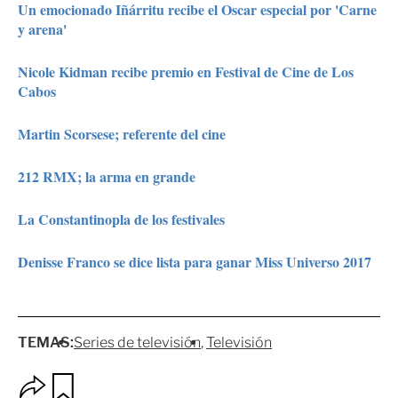
Un emocionado Iñárritu recibe el Oscar especial por 'Carne
y arena'
Nicole Kidman recibe premio en Festival de Cine de Los
Cabos
Martin Scorsese; referente del cine
212 RMX; la arma en grande
La Constantinopla de los festivales
Denisse Franco se dice lista para ganar Miss Universo 2017
TEMAS:
Series de televisión
Televisión
O
G