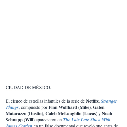
CIUDAD DE MÉXICO.
Netflix
El elenco de estrellas infantiles de la serie de
,
Stranger
Finn Wolfhard
Mike
Gaten
Things
, compuesto por
(
),
Matarazzo
Dustin
Caleb McLaughlin
Lucas
Noah
(
),
(
) y
Schnapp
Will
(
) aparecieron en
The Late Late Show With
James Corden
en un falso documental que reveló que antes de