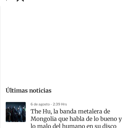
p
u
c
a
i
r
o
d
n
a
e
r
s
d
e
c
o
Últimas noticias
m
p
6 de agosto - 2:39 Hrs
a
The Hu, la banda metalera de
r
Mongolia que habla de lo bueno y
t
lo malo del humano en su disco