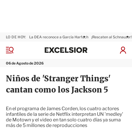
LO DE HOY:
La DEA reconoce a García Harfuch
¡Rescaten al Schnauzer!
E
x
M
I
c
e
n
n
e
i
06 de Agosto de 2026
ú
l
c
s
i
Niños de 'Stranger Things'
i
a
o
r
cantan como los Jackson 5
r
S
e
s
i
En el programa de James Corden, los cuatro actores
ó
infantiles de la serie de Netflix interpretan UN 'medley'
n
de Motown y el video en tan solo cuatro días ya suma
más de 5 millones de reproducciones