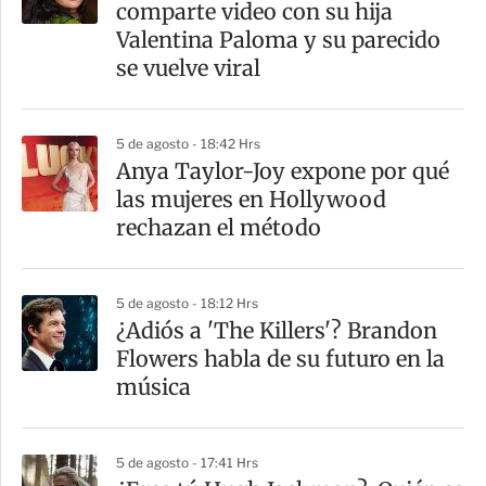
comparte video con su hija
t
Valentina Paloma y su parecido
i
se vuelve viral
r
5 de agosto - 18:42 Hrs
Anya Taylor-Joy expone por qué
las mujeres en Hollywood
rechazan el método
5 de agosto - 18:12 Hrs
¿Adiós a 'The Killers'? Brandon
Flowers habla de su futuro en la
música
5 de agosto - 17:41 Hrs