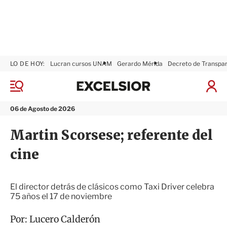
LO DE HOY:
Lucran cursos UNAM
Gerardo Mérida
Decreto de Transpa
E
x
M
I
c
e
n
n
e
i
06 de Agosto de 2026
ú
l
c
s
i
Martin Scorsese; referente del
i
a
o
r
cine
r
S
e
s
i
El director detrás de clásicos como Taxi Driver celebra
ó
75 años el 17 de noviembre
n
Por:
Lucero Calderón