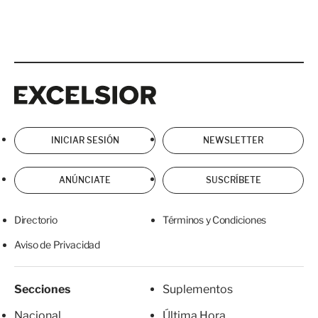
Excelsior
Excelsior
INICIAR SESIÓN
NEWSLETTER
ANÚNCIATE
SUSCRÍBETE
Directorio
Términos y Condiciones
Aviso de Privacidad
Secciones
Suplementos
Nacional
Última Hora