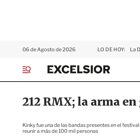
06 de Agosto de 2026
LO DE HOY:
La 
E
x
M
c
e
e
n
l
ú
s
212 RMX; la arma en
i
o
r
Kinky fue una de las bandas presentes en el festival
reunir a más de 100 mil personas