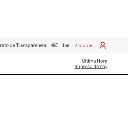
reto de Transparencia
ICE
Juegos Centroamericanos
Anúnciate
I
n
i
Última Hora
c
Impreso de hoy
i
a
r
S
e
s
i
ó
n