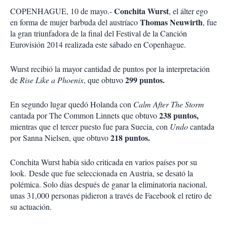
o
a
Conchita Wurst
COPENHAGUE, 10 de mayo.-
n
, el álter ego
r
e
Thomas Neuwirth
en forma de mujer barbuda del austríaco
, fue
s
la gran triunfadora de la final del Festival de la Canción
d
Eurovisión 2014 realizada este sábado en Copenhague.
e
c
Wurst recibió la mayor cantidad de puntos por la interpretación
o
m
299 puntos.
de
Rise Like a Phoenix
, que obtuvo
p
a
En segundo lugar quedó Holanda con
Calm After The Storm
r
238 puntos,
cantada por The Common Linnets que obtuvo
t
mientras que el tercer puesto fue para Suecia, con
i
Undo
cantada
r
218 puntos.
por Sanna Nielsen, que obtuvo
Conchita Wurst había sido criticada en varios países por su
look.
Desde que fue seleccionada en Austria, se desató la
polémica. Solo días después de ganar la eliminatoria nacional,
unas 31,000 personas pidieron a través de Facebook el retiro de
su actuación.