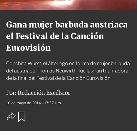
Gana mujer barbuda austriaca
el Festival de la Canción
Eurovisión
Conchita Wurst, el álter ego en forma de mujer barbuda
del austríaco Thomas Neuwirth, fue la gran triunfadora
de la final del Festival de la Canción Eurovisión
Por:
Redacción Excélsior
10 de mayo de 2014 - 17:37 Hrs
O
G
u
p
a
c
r
i
d