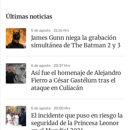
c
o
Últimas noticias
m
p
6 de agosto - 21:16 Hrs
a
James Gunn niega la grabación
r
simultánea de The Batman 2 y 3
t
i
6 de agosto - 20:37 Hrs
r
Así fue el homenaje de Alejandro
Fierro a César Gastélum tras el
ataque en Culiacán
6 de agosto - 20:00 Hrs
El incidente que puso en riesgo la
seguridad de la Princesa Leonor