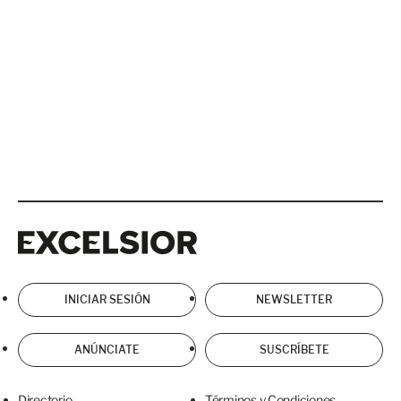
Excelsior
Excelsior
INICIAR SESIÓN
NEWSLETTER
ANÚNCIATE
SUSCRÍBETE
Directorio
Términos y Condiciones