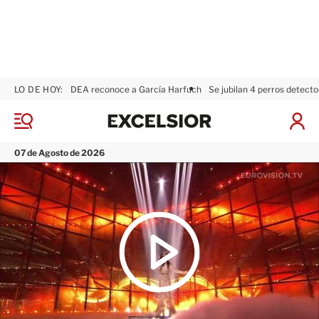
LO DE HOY:
DEA reconoce a García Harfuch
Se jubilan 4 perros detecto
E
x
M
I
c
e
n
n
e
i
07 de Agosto de 2026
ú
l
c
s
i
i
a
o
r
r
S
e
s
i
ó
n