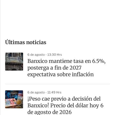
e
r
s
d
e
c
o
Últimas noticias
m
p
6 de agosto - 13:30 Hrs
a
Banxico mantiene tasa en 6.5%,
r
posterga a fin de 2027
t
expectativa sobre inflación
i
r
6 de agosto - 11:49 Hrs
¡Peso cae previo a decisión del
Banxico! Precio del dólar hoy 6
de agosto de 2026