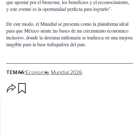
que apostar por el bienestar, los beneficios y el reconocimiento,
y este evento es la oportunidad perfecta para lograrlo”.
De este modo, el Mundial se presenta como la plataforma ideal
para que México siente las bases de un crecimiento económico
inclusivo, donde la derrama millonaria se traduzca en una mejora
tangible para la base trabajadora del país.
TEMAS:
Economía
Mundial 2026
O
G
p
u
c
a
i
r
o
d
n
a