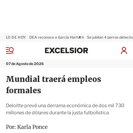
LO DE HOY:
DEA reconoce a García Harfuch
Se jubilan 4 perros detecto
E
x
M
I
c
e
n
n
e
i
07 de Agosto de 2026
ú
l
c
s
i
Mundial traerá empleos
i
a
o
r
formales
r
S
e
s
Deloitte prevé una derrama económica de dos mil 730
i
millones de dólares durante la justa futbolística
ó
n
Por:
Karla Ponce