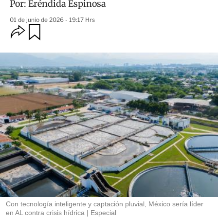
Por:
Eréndida Espinosa
01 de junio de 2026 - 19:17 Hrs
O
G
u
p
a
c
r
i
d
o
a
n
r
e
s
d
e
c
o
m
p
a
r
t
i
r
Con tecnología inteligente y captación pluvial, México sería líder
en AL contra crisis hídrica
Especial