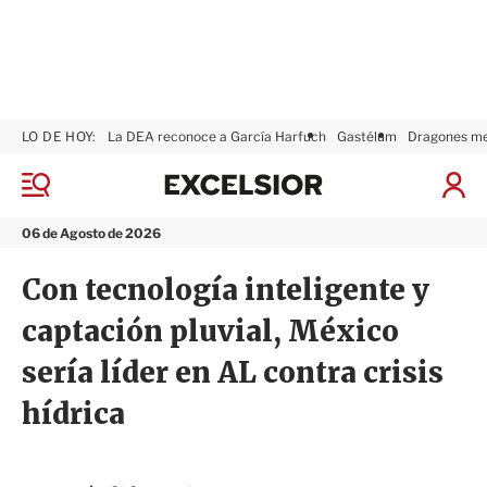
LO DE HOY:
La DEA reconoce a García Harfuch
Gastélum
Dragones m
E
x
M
I
c
e
n
n
e
i
06 de Agosto de 2026
ú
l
c
s
i
Con tecnología inteligente y
i
a
o
r
captación pluvial, México
r
S
e
sería líder en AL contra crisis
s
i
hídrica
ó
n