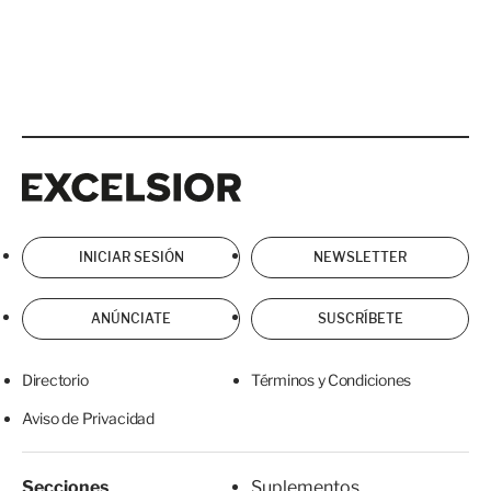
Excelsior
Excelsior
INICIAR SESIÓN
NEWSLETTER
ANÚNCIATE
SUSCRÍBETE
Directorio
Términos y Condiciones
Aviso de Privacidad
Secciones
Suplementos