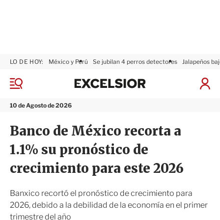
LO DE HOY:
México y Perú
Se jubilan 4 perros detectores
Jalapeños baj
E
x
M
I
c
e
n
n
e
i
10 de Agosto de 2026
ú
l
c
s
i
Banco de México recorta a
i
a
o
r
1.1% su pronóstico de
r
S
e
crecimiento para este 2026
s
i
ó
Banxico recortó el pronóstico de crecimiento para
n
2026, debido a la debilidad de la economía en el primer
trimestre del año