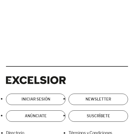
Excelsior
Excelsior
INICIAR SESIÓN
NEWSLETTER
ANÚNCIATE
SUSCRÍBETE
Directorio
Términos y Condiciones