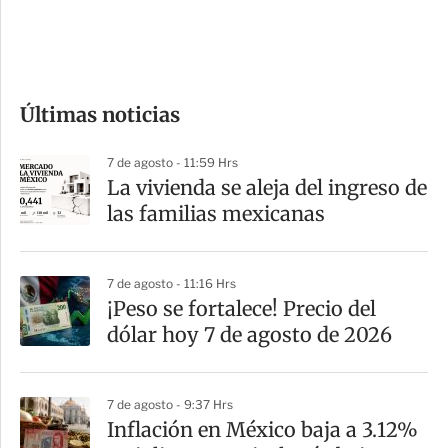
d
e
c
o
Últimas noticias
m
p
7 de agosto - 11:59 Hrs
a
La vivienda se aleja del ingreso de
r
las familias mexicanas
t
i
7 de agosto - 11:16 Hrs
r
¡Peso se fortalece! Precio del
dólar hoy 7 de agosto de 2026
7 de agosto - 9:37 Hrs
Inflación en México baja a 3.12%