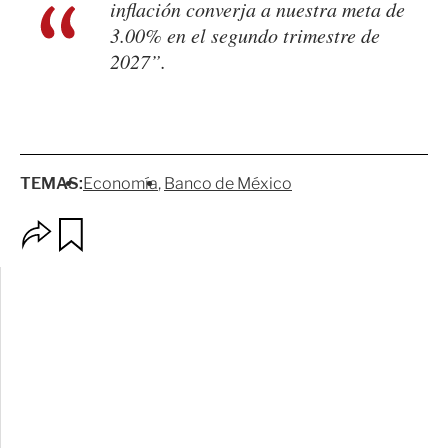
inflación converja a nuestra meta de
3.00% en el segundo trimestre de
2027”.
TEMAS:
Economía
Banco de México
O
G
p
u
c
a
i
r
o
d
n
a
e
r
s