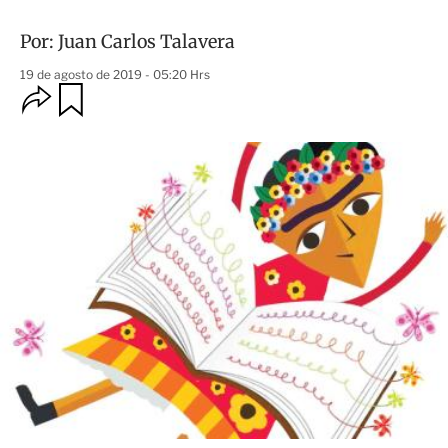
Por:
Juan Carlos Talavera
19 de agosto de 2019 - 05:20 Hrs
O
G
u
p
a
c
r
i
d
o
a
n
r
e
s
d
e
c
o
m
p
a
r
t
i
r