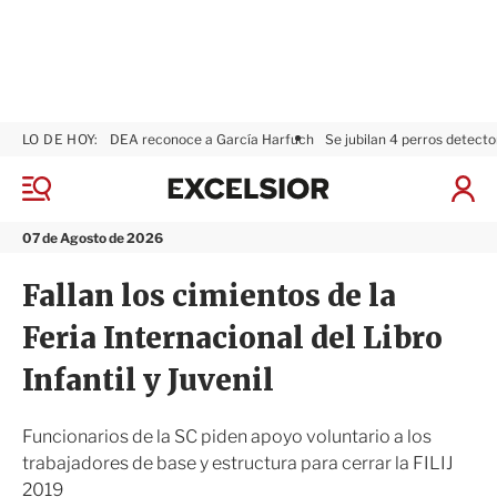
LO DE HOY:
DEA reconoce a García Harfuch
Se jubilan 4 perros detecto
E
x
M
I
c
e
n
n
e
i
07 de Agosto de 2026
ú
l
c
s
i
Fallan los cimientos de la
i
a
o
r
Feria Internacional del Libro
r
S
e
Infantil y Juvenil
s
i
ó
Funcionarios de la SC piden apoyo voluntario a los
n
trabajadores de base y estructura para cerrar la FILIJ
2019