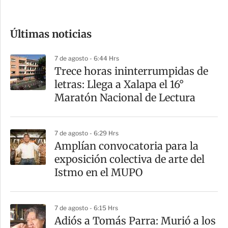
c
o
Últimas noticias
m
p
7 de agosto - 6:44 Hrs
a
Trece horas ininterrumpidas de
r
letras: Llega a Xalapa el 16°
t
Maratón Nacional de Lectura
i
r
7 de agosto - 6:29 Hrs
Amplían convocatoria para la
exposición colectiva de arte del
Istmo en el MUPO
7 de agosto - 6:15 Hrs
Adiós a Tomás Parra: Murió a los