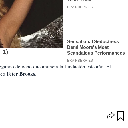
gundo de ocho que anuncia la fundación este año. El
Peter Brooks.
ico
O
p
u