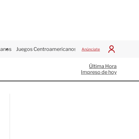
canos
Juegos Centroamericanos
Anúnciate
I
n
i
Última Hora
c
Impreso de hoy
i
a
r
S
e
s
i
ó
n