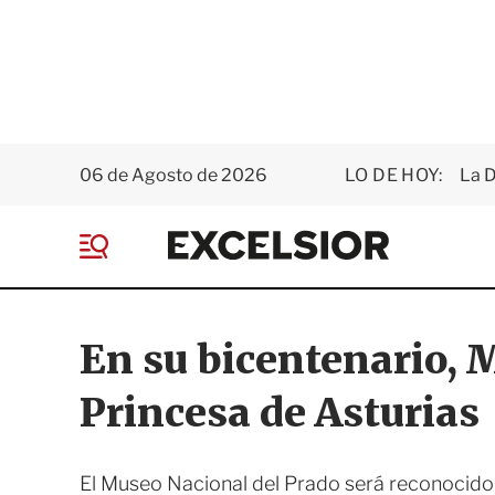
06 de Agosto de 2026
LO DE HOY:
La D
E
x
M
c
e
e
n
l
ú
s
En su bicentenario, 
i
o
Princesa de Asturias
r
El Museo Nacional del Prado será reconocido 