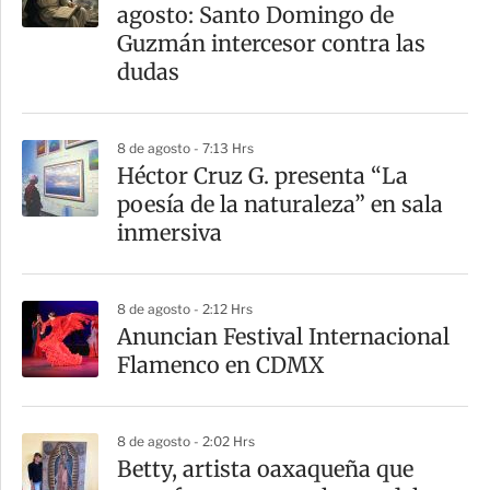
r
agosto: Santo Domingo de
t
Guzmán intercesor contra las
i
dudas
r
8 de agosto - 7:13 Hrs
Héctor Cruz G. presenta “La
poesía de la naturaleza” en sala
inmersiva
8 de agosto - 2:12 Hrs
Anuncian Festival Internacional
Flamenco en CDMX
8 de agosto - 2:02 Hrs
Betty, artista oaxaqueña que