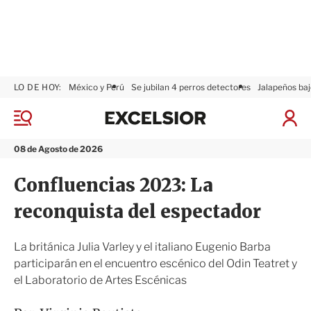
LO DE HOY:
México y Perú
Se jubilan 4 perros detectores
Jalapeños baj
E
x
M
I
c
e
n
n
e
i
08 de Agosto de 2026
ú
l
c
s
i
Confluencias 2023: La
i
a
o
r
reconquista del espectador
r
S
e
s
La británica Julia Varley y el italiano Eugenio Barba
i
participarán en el encuentro escénico del Odin Teatret y
ó
el Laboratorio de Artes Escénicas
n