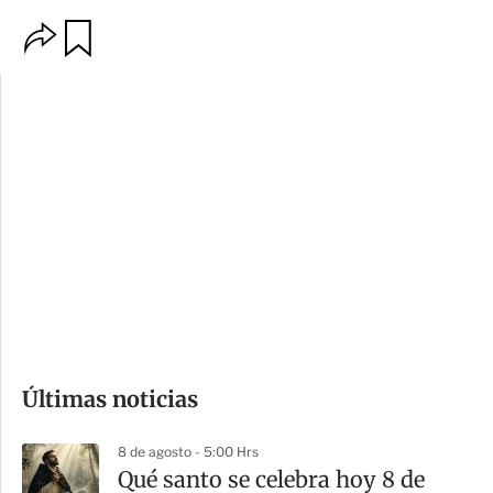
O
G
p
u
c
a
i
r
o
d
n
a
e
r
s
d
e
c
o
Últimas noticias
m
p
8 de agosto - 5:00 Hrs
a
Qué santo se celebra hoy 8 de