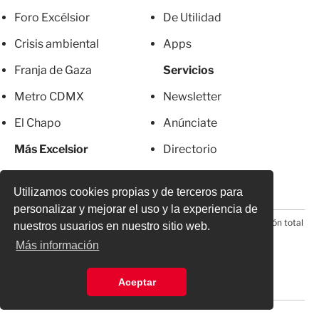
Foro Excélsior
De Utilidad
Crisis ambiental
Apps
Franja de Gaza
Servicios
Metro CDMX
Newsletter
El Chapo
Anúnciate
Más Excelsior
Directorio
Mujeres
Suscripciones
Utilizamos cookies propias y de terceros para
personalizar y mejorar el uso y la experiencia de
© 2026 Todos los derechos reservados. Prohibida la reproducción total
nuestros usuarios en nuestro sitio web.
o parcial, incluyendo cualquier medio electrónico*
Más información
Aceptar