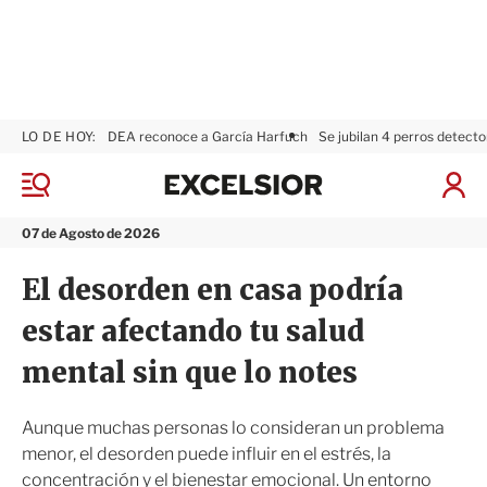
LO DE HOY:
DEA reconoce a García Harfuch
Se jubilan 4 perros detecto
E
x
M
I
c
e
n
n
e
i
07 de Agosto de 2026
ú
l
c
s
i
El desorden en casa podría
i
a
o
r
estar afectando tu salud
r
S
e
mental sin que lo notes
s
i
ó
Aunque muchas personas lo consideran un problema
n
menor, el desorden puede influir en el estrés, la
concentración y el bienestar emocional. Un entorno