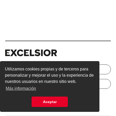
Excelsior
Excelsior
Utilizamos cookies propias y de terceros para
INICIAR SESIÓN
NEWSLETTER
personalizar y mejorar el uso y la experiencia de
nuestros usuarios en nuestro sitio web.
ANÚNCIATE
SUSCRÍBETE
Más información
Directorio
Términos y Condiciones
Aceptar
Aviso de Privacidad