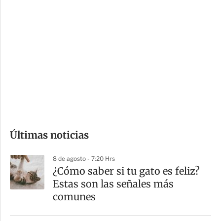
i
r
o
d
n
a
e
r
s
d
e
c
o
Últimas noticias
m
p
8 de agosto - 7:20 Hrs
a
¿Cómo saber si tu gato es feliz?
r
Estas son las señales más
t
comunes
i
r