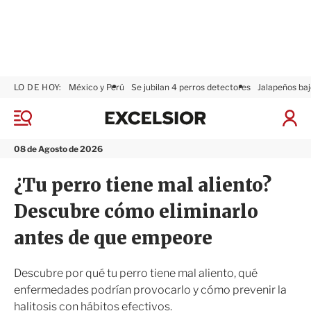
LO DE HOY:
México y Perú
Se jubilan 4 perros detectores
Jalapeños baj
E
x
M
I
c
e
n
n
e
i
08 de Agosto de 2026
ú
l
c
s
i
¿Tu perro tiene mal aliento?
i
a
o
r
Descubre cómo eliminarlo
r
S
e
antes de que empeore
s
i
ó
Descubre por qué tu perro tiene mal aliento, qué
n
enfermedades podrían provocarlo y cómo prevenir la
halitosis con hábitos efectivos.