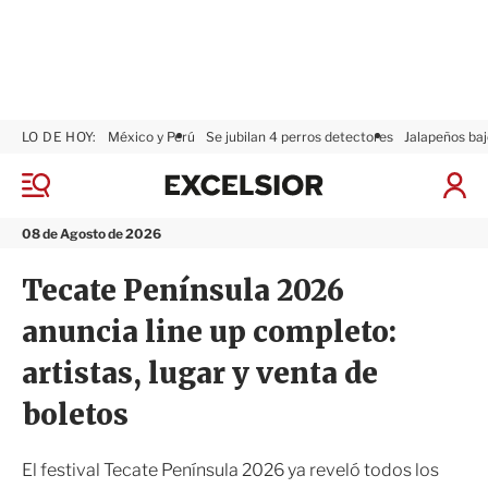
LO DE HOY:
México y Perú
Se jubilan 4 perros detectores
Jalapeños baj
E
x
M
I
c
e
n
n
e
i
08 de Agosto de 2026
ú
l
c
s
i
Tecate Península 2026
i
a
o
r
anuncia line up completo:
r
S
e
artistas, lugar y venta de
s
i
boletos
ó
n
El festival Tecate Península 2026 ya reveló todos los