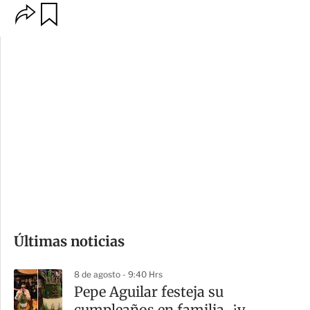
O
G
p
u
c
a
i
r
o
d
n
a
e
r
s
d
e
c
o
Últimas noticias
m
p
8 de agosto - 9:40 Hrs
a
Pepe Aguilar festeja su
r
cumpleaños en familia, ¿y