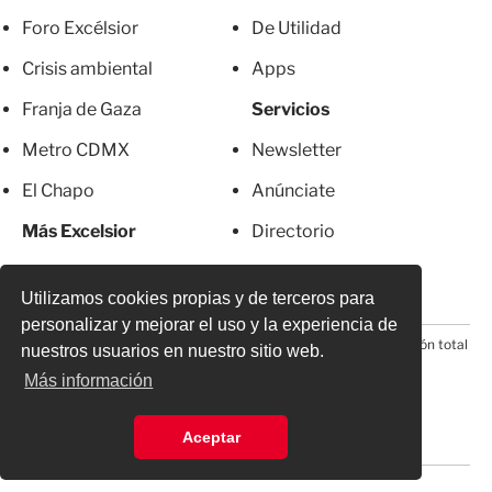
Foro Excélsior
De Utilidad
Crisis ambiental
Apps
Franja de Gaza
Servicios
Metro CDMX
Newsletter
El Chapo
Anúnciate
Más Excelsior
Directorio
Mujeres
Suscripciones
Utilizamos cookies propias y de terceros para
personalizar y mejorar el uso y la experiencia de
© 2026 Todos los derechos reservados. Prohibida la reproducción total
nuestros usuarios en nuestro sitio web.
o parcial, incluyendo cualquier medio electrónico*
Más información
Aceptar