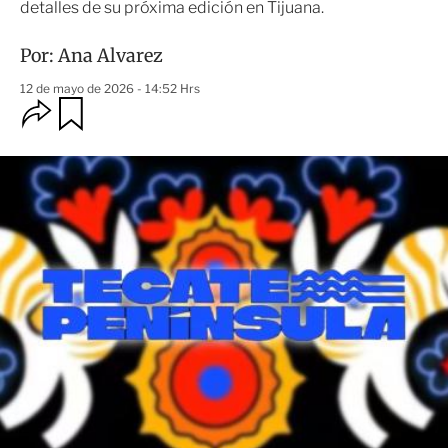
detalles de su próxima edición en Tijuana.
Por:
Ana Alvarez
12 de mayo de 2026 - 14:52 Hrs
O
G
u
p
a
c
r
i
d
o
a
n
r
e
s
d
e
c
o
m
p
a
r
t
i
r