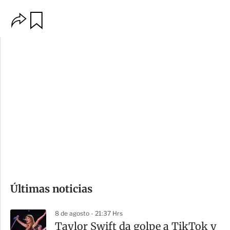
O
G
p
u
c
a
i
r
o
d
n
a
e
r
s
d
e
c
o
Últimas noticias
m
p
8 de agosto - 21:37 Hrs
a
Taylor Swift da golpe a TikTok y