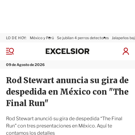
LO DE HOY:
México y Perú
Se jubilan 4 perros detectores
Jalapeños baj
E
x
M
I
c
e
n
n
e
i
09 de Agosto de 2026
ú
l
c
s
i
Rod Stewart anuncia su gira de
i
a
o
r
despedida en México con "The
r
S
e
Final Run"
s
i
ó
Rod Stewart anunció su gira de despedida “The Final
n
Run” con tres presentaciones en México. Aquí te
contamos los detalles