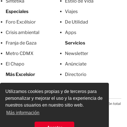
Sintetika
Estilo de Vida
Especiales
Viajes
Foro Excélsior
De Utilidad
Crisis ambiental
Apps
Franja de Gaza
Servicios
Metro CDMX
Newsletter
El Chapo
Anúnciate
Más Excelsior
Directorio
Mujeres
Suscripciones
Utilizamos cookies propias y de terceros para
personalizar y mejorar el uso y la experiencia de
© 2026 Todos los derechos reservados. Prohibida la reproducción total
nuestros usuarios en nuestro sitio web.
o parcial, incluyendo cualquier medio electrónico*
Más información