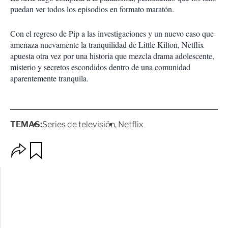
puedan ver todos los episodios en formato maratón.
Con el regreso de Pip a las investigaciones y un nuevo caso que
amenaza nuevamente la tranquilidad de Little Kilton, Netflix
apuesta otra vez por una historia que mezcla drama adolescente,
misterio y secretos escondidos dentro de una comunidad
aparentemente tranquila.
TEMAS:
Series de televisión
Netflix
O
G
p
u
c
a
i
r
o
d
n
a