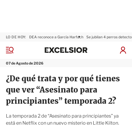
LO DE HOY:
DEA reconoce a García Harfuch
Se jubilan 4 perros detecto
E
x
M
I
c
e
n
n
e
i
07 de Agosto de 2026
ú
l
c
s
i
¿De qué trata y por qué tienes
i
a
o
r
que ver “Asesinato para
r
S
e
principiantes” temporada 2?
s
i
ó
La temporada 2 de “Asesinato para principiantes” ya
n
está en Netflix con un nuevo misterio en Little Kilton.