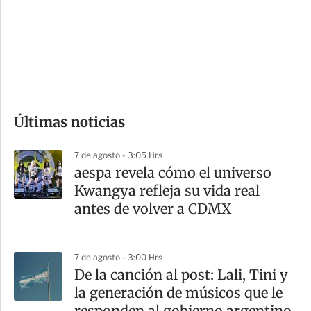
e
r
s
d
e
c
o
Últimas noticias
m
p
7 de agosto - 3:05 Hrs
a
aespa revela cómo el universo
r
Kwangya refleja su vida real
t
antes de volver a CDMX
i
r
7 de agosto - 3:00 Hrs
De la canción al post: Lali, Tini y
la generación de músicos que le
responden al gobierno argentino