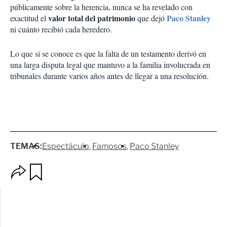
públicamente sobre la herencia, nunca se ha revelado con
valor total del patrimonio
Paco Stanley
exactitud el
que dejó
ni cuánto recibió cada heredero.
Lo que sí se conoce es que la falta de un testamento derivó en
una larga disputa legal que mantuvo a la familia involucrada en
tribunales durante varios años antes de llegar a una resolución.
TEMAS:
Espectáculo
Famosos
Paco Stanley
O
G
p
u
c
a
i
r
o
d