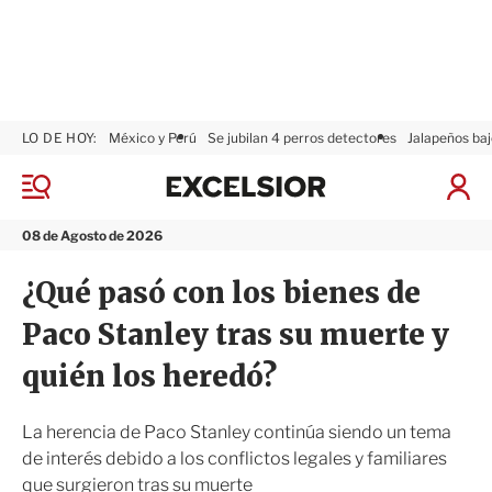
LO DE HOY:
México y Perú
Se jubilan 4 perros detectores
Jalapeños baj
E
x
M
I
c
e
n
n
e
i
08 de Agosto de 2026
ú
l
c
s
i
¿Qué pasó con los bienes de
i
a
o
r
Paco Stanley tras su muerte y
r
S
e
quién los heredó?
s
i
ó
La herencia de Paco Stanley continúa siendo un tema
n
de interés debido a los conflictos legales y familiares
que surgieron tras su muerte