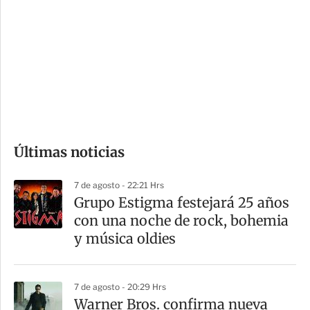
n
a
e
r
s
d
e
c
o
Últimas noticias
m
p
7 de agosto - 22:21 Hrs
a
Grupo Estigma festejará 25 años
r
con una noche de rock, bohemia
t
y música oldies
i
r
7 de agosto - 20:29 Hrs
Warner Bros. confirma nueva