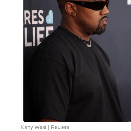
Kany West
Reuters