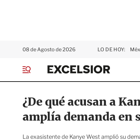
08 de Agosto de 2026
LO DE HOY:
Méxi
E
x
M
c
e
e
n
l
ú
s
¿De qué acusan a Ka
i
o
amplía demanda en s
r
La exasistente de Kanye West amplió su dema