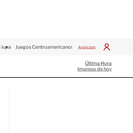
 lupa
Juegos Centroamericanos
Anúnciate
I
n
i
Última Hora
c
Impreso de hoy
i
a
r
S
e
s
i
ó
n