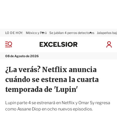
LO DE HOY:
México y Perú
Se jubilan 4 perros detectores
Jalapeños baj
E
x
M
I
c
e
n
n
e
i
08 de Agosto de 2026
ú
l
c
s
i
¿La verás? Netflix anuncia
i
a
o
r
cuándo se estrena la cuarta
r
S
e
temporada de 'Lupin'
s
i
ó
Lupin parte 4 se estrenará en Netflix y Omar Sy regresa
n
como Assane Diop en ocho nuevos episodios.