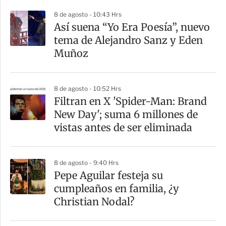
p
8 de agosto - 10:43 Hrs
a
Así suena “Yo Era Poesía”, nuevo
r
tema de Alejandro Sanz y Eden
t
Muñoz
i
r
8 de agosto - 10:52 Hrs
Filtran en X 'Spider-Man: Brand
New Day'; suma 6 millones de
vistas antes de ser eliminada
8 de agosto - 9:40 Hrs
Pepe Aguilar festeja su
cumpleaños en familia, ¿y
Christian Nodal?