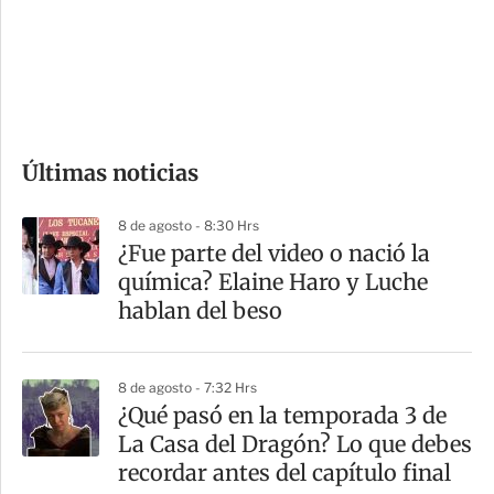
s
d
e
c
o
Últimas noticias
m
p
8 de agosto - 8:30 Hrs
a
¿Fue parte del video o nació la
r
química? Elaine Haro y Luche
t
hablan del beso
i
r
8 de agosto - 7:32 Hrs
⁠¿Qué pasó en la temporada 3 de
La Casa del Dragón? Lo que debes
recordar antes del capítulo final