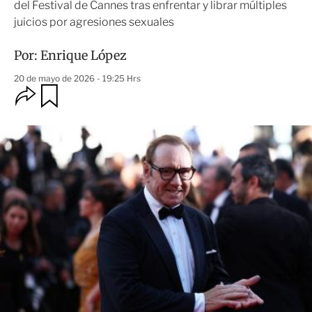
del Festival de Cannes tras enfrentar y librar múltiples
juicios por agresiones sexuales
Por:
Enrique López
20 de mayo de 2026 - 19:25 Hrs
O
G
u
p
a
c
r
i
d
o
a
n
r
e
s
d
e
c
o
m
p
a
r
t