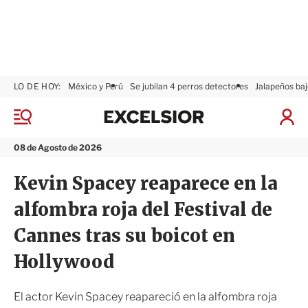
LO DE HOY:
México y Perú
Se jubilan 4 perros detectores
Jalapeños baj
E
x
M
I
c
e
n
n
e
i
08 de Agosto de 2026
ú
l
c
s
i
Kevin Spacey reaparece en la
i
a
o
r
alfombra roja del Festival de
r
S
e
Cannes tras su boicot en
s
i
Hollywood
ó
n
El actor Kevin Spacey reapareció en la alfombra roja