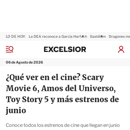
LO DE HOY:
La DEA reconoce a García Harfuch
Gastélum
Dragones m
E
x
M
I
c
e
n
n
e
i
06 de Agosto de 2026
ú
l
c
s
i
¿Qué ver en el cine? Scary
i
a
o
r
Movie 6, Amos del Universo,
r
S
e
Toy Story 5 y más estrenos de
s
i
junio
ó
n
Conoce todos los estrenos de cine que llegan en junio