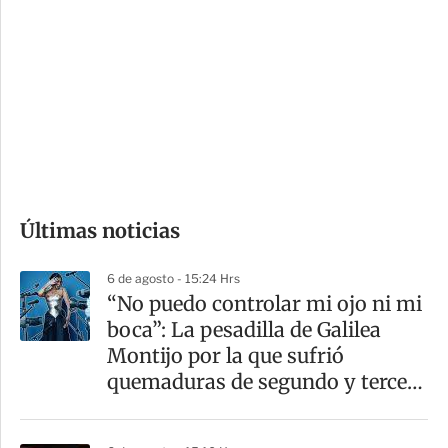
o
d
n
a
e
r
s
d
e
c
o
Últimas noticias
m
p
6 de agosto - 15:24 Hrs
a
“No puedo controlar mi ojo ni mi
r
boca”: La pesadilla de Galilea
t
Montijo por la que sufrió
i
quemaduras de segundo y tercer
r
grado