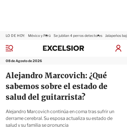
LO DE HOY:
México y Perú
Se jubilan 4 perros detectores
Jalapeños baj
E
x
M
I
c
e
n
n
e
i
08 de Agosto de 2026
ú
l
c
s
i
Alejandro Marcovich: ¿Qué
i
a
o
r
sabemos sobre el estado de
r
S
e
salud del guitarrista?
s
i
ó
Alejandro Marcovich continúa en coma tras sufrir un
n
derrame cerebral. Su esposa actualiza su estado de
salud y su familia se pronuncia