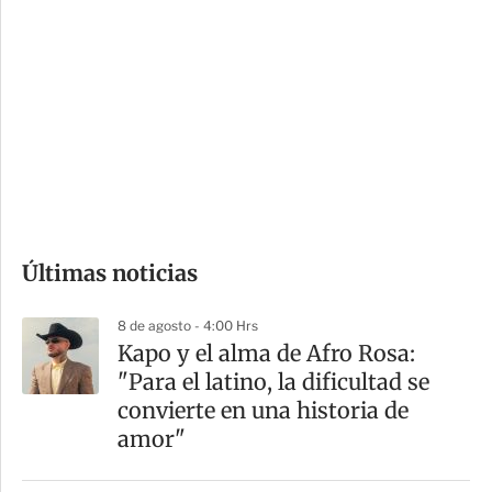
i
r
o
d
n
a
e
r
s
d
e
c
o
Últimas noticias
m
p
8 de agosto - 4:00 Hrs
a
Kapo y el alma de Afro Rosa:
r
"Para el latino, la dificultad se
t
convierte en una historia de
i
amor"
r