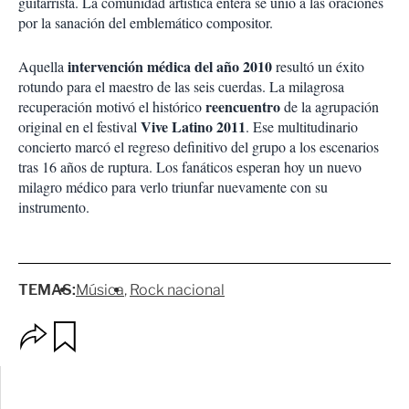
guitarrista. La comunidad artística entera se unió a las oraciones
por la sanación del emblemático compositor.
intervención médica del año 2010
Aquella
resultó un éxito
rotundo para el maestro de las seis cuerdas. La milagrosa
reencuentro
recuperación motivó el histórico
de la agrupación
Vive Latino 2011
original en el festival
. Ese multitudinario
concierto marcó el regreso definitivo del grupo a los escenarios
tras 16 años de ruptura. Los fanáticos esperan hoy un nuevo
milagro médico para verlo triunfar nuevamente con su
instrumento.
TEMAS:
Música
Rock nacional
O
G
p
u
c
a