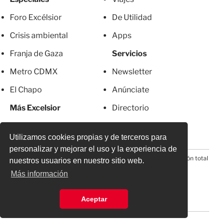
Foro Excélsior
De Utilidad
Crisis ambiental
Apps
Franja de Gaza
Servicios
Metro CDMX
Newsletter
El Chapo
Anúnciate
Más Excelsior
Directorio
Mujeres
Suscripciones
Utilizamos cookies propias y de terceros para
personalizar y mejorar el uso y la experiencia de
© 2026 Todos los derechos reservados. Prohibida la reproducción total
nuestros usuarios en nuestro sitio web.
o parcial, incluyendo cualquier medio electrónico*
Más información
Aceptar