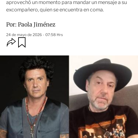
aprovechó un momento para mandar un mensaje a su
excompañero, quien se encuentra en coma.
Por:
Paola Jiménez
24 de mayo de 2026 - 07:58 Hrs
O
G
u
p
a
c
r
i
d
o
a
n
r
e
s
d
e
c
o
m
p
a
r
t