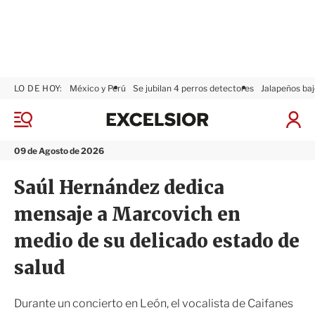
LO DE HOY:
México y Perú
Se jubilan 4 perros detectores
Jalapeños baj
E
x
M
I
c
e
n
n
e
i
09 de Agosto de 2026
ú
l
c
s
i
Saúl Hernández dedica
i
a
o
r
mensaje a Marcovich en
r
S
e
medio de su delicado estado de
s
i
salud
ó
n
Durante un concierto en León, el vocalista de Caifanes