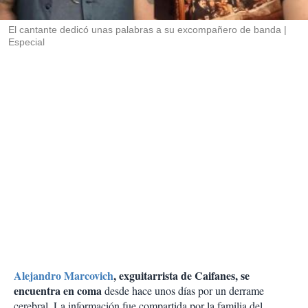
i
r
El cantante dedicó unas palabras a su excompañero de banda
Especial
Alejandro Marcovich
, exguitarrista de Caifanes, se
encuentra en coma
desde hace unos días por un derrame
cerebral. La información fue compartida por la familia del