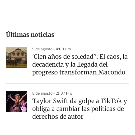
d
e
c
o
Últimas noticias
m
p
9 de agosto - 4:00 Hrs
a
'Cien años de soledad'': El caos, la
r
decadencia y la llegada del
t
progreso transforman Macondo
i
r
8 de agosto - 21:37 Hrs
Taylor Swift da golpe a TikTok y
obliga a cambiar las políticas de
derechos de autor