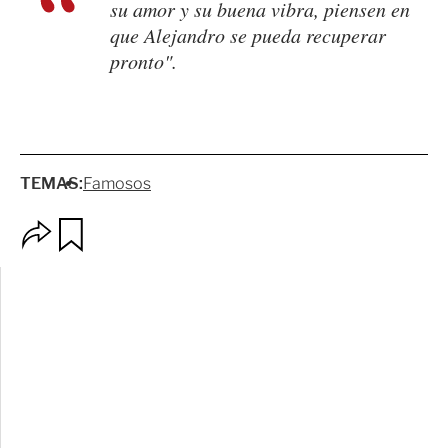
su amor y su buena vibra, piensen en
que Alejandro se pueda recuperar
pronto".
TEMAS:
Famosos
O
G
p
u
c
a
i
r
o
d
n
a
e
r
s