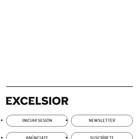
Excelsior
Excelsior
INICIAR SESIÓN
NEWSLETTER
ANÚNCIATE
SUSCRÍBETE