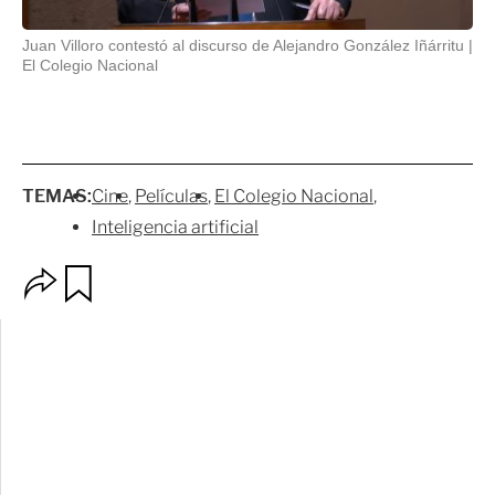
Juan Villoro contestó al discurso de Alejandro González Iñárritu
El Colegio Nacional
TEMAS:
Cine
Películas
El Colegio Nacional
Inteligencia artificial
O
G
p
u
c
a
i
r
o
d
n
a
e
r