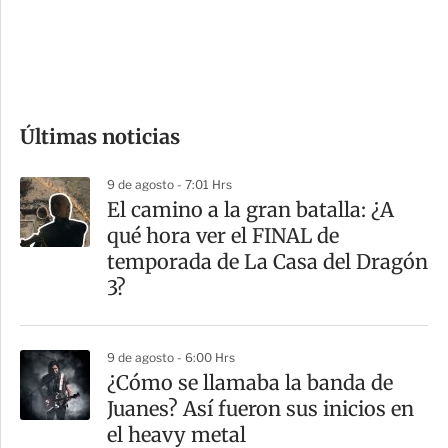
s
d
e
c
o
Últimas noticias
m
p
9 de agosto - 7:01 Hrs
a
El camino a la gran batalla: ¿A
r
qué hora ver el FINAL de
t
temporada de La Casa del Dragón
i
3?
r
9 de agosto - 6:00 Hrs
¿Cómo se llamaba la banda de
Juanes? Así fueron sus inicios en
el heavy metal