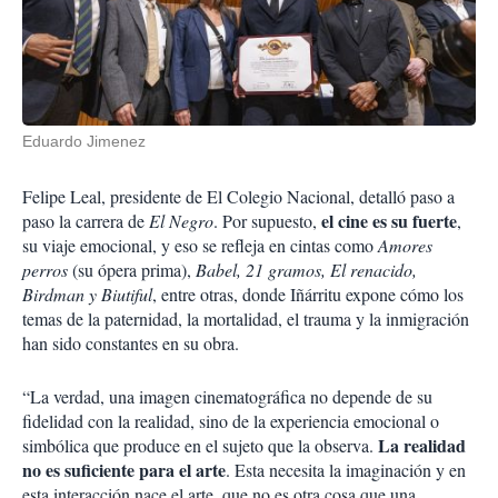
Eduardo Jimenez
Felipe Leal, presidente de El Colegio Nacional, detalló paso a
el cine es su fuerte
paso la carrera de
El Negro
. Por supuesto,
,
su viaje emocional, y eso se refleja en cintas como
Amores
perros
(su ópera prima),
Babel, 21 gramos, El renacido,
Birdman y Biutiful
, entre otras, donde Iñárritu expone cómo los
temas de la paternidad, la mortalidad, el trauma y la inmigración
han sido constantes en su obra.
“La verdad, una imagen cinematográfica no depende de su
fidelidad con la realidad, sino de la experiencia emocional o
La realidad
simbólica que produce en el sujeto que la observa.
no es suficiente para el arte
. Esta necesita la imaginación y en
esta interacción nace el arte, que no es otra cosa que una