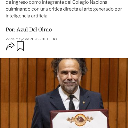
de ingreso como integrante del Colegio Nacional
culminando con una crítica directa al arte generado por
inteligencia artificial
Por:
Azul Del Olmo
27 de mayo de 2026 - 01:13 Hrs
O
G
u
p
a
c
r
i
d
o
a
n
r
e
s
d
e
c
o
m
p
a
r