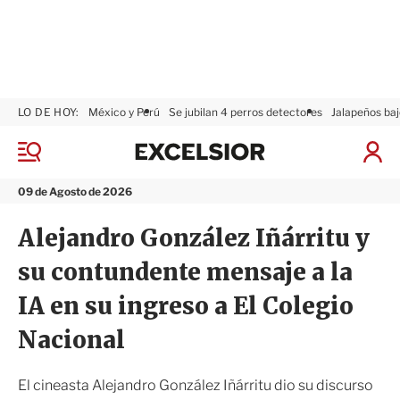
LO DE HOY:
México y Perú
Se jubilan 4 perros detectores
Jalapeños baj
E
x
M
I
c
e
n
n
e
i
09 de Agosto de 2026
ú
l
c
s
i
Alejandro González Iñárritu y
i
a
o
r
su contundente mensaje a la
r
S
e
IA en su ingreso a El Colegio
s
i
Nacional
ó
n
El cineasta Alejandro González Iñárritu dio su discurso