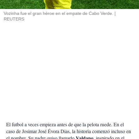
i
r
Vozinha fue el gran héroe en el empate de Cabo Verde.
REUTERS
El futbol a veces empieza antes de que la pelota ruede. En el
caso de Josimar José Évora Dias, la historia comenzó incluso en
Valdano,
el nombre. Su padre quiso llamarlo
inspirado en el