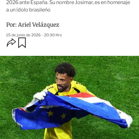
2026 ante España. Su nombre Josimar, es en homenaje
a un ídolo brasileño
Por:
Ariel Velázquez
15 de junio de 2026 - 20:30 Hrs
O
G
u
p
a
c
r
i
d
o
a
n
r
e
s
d
e
c
o
m
p
a
r
t