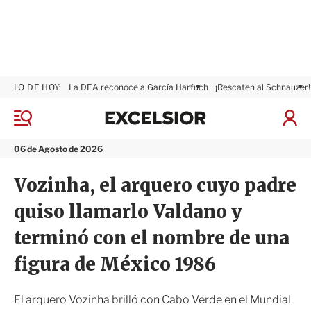
LO DE HOY:
La DEA reconoce a García Harfuch
¡Rescaten al Schnauzer!
E
x
M
I
c
e
n
n
e
i
06 de Agosto de 2026
ú
l
c
s
i
Vozinha, el arquero cuyo padre
i
a
o
r
quiso llamarlo Valdano y
r
S
e
terminó con el nombre de una
s
i
figura de México 1986
ó
n
El arquero Vozinha brilló con Cabo Verde en el Mundial