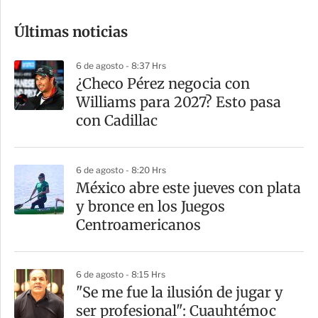
o
Últimas noticias
m
p
6 de agosto - 8:37 Hrs
a
¿Checo Pérez negocia con
r
Williams para 2027? Esto pasa
t
con Cadillac
i
r
6 de agosto - 8:20 Hrs
México abre este jueves con plata
y bronce en los Juegos
Centroamericanos
6 de agosto - 8:15 Hrs
"Se me fue la ilusión de jugar y
ser profesional": Cuauhtémoc