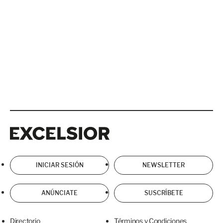
Excelsior
Excelsior
INICIAR SESIÓN
NEWSLETTER
ANÚNCIATE
SUSCRÍBETE
Directorio
Términos y Condiciones