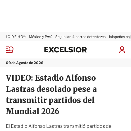
LO DE HOY:
México y Perú
Se jubilan 4 perros detectores
Jalapeños baj
E
x
M
I
c
e
n
n
e
i
09 de Agosto de 2026
ú
l
c
s
i
VIDEO: Estadio Alfonso
i
a
o
r
Lastras desolado pese a
r
S
e
transmitir partidos del
s
i
Mundial 2026
ó
n
El Estadio Alfonso Lastras transmitió partidos del