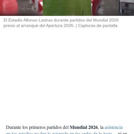
t
i
r
El Estadio Alfonso Lastras durante partidos del Mundial 2026
previo al arranque del Apertura 2026.
Capturas de pantalla
Mundial 2026
Durante los primeros partidos del
, la
asistencia
en los estadios no fue la esperada en las sedes de la justa
… ni en