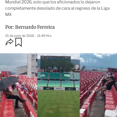
Mundial 2026, solo que los aficionados lo dejaron
completamente desolado de cara al regreso de la Liga
MX
Por:
Bernardo Ferreira
15 de junio de 2026 - 21:49 Hrs
O
G
u
p
a
c
r
i
d
o
a
n
r
e
s
d
e
c
o
m
p
a
r