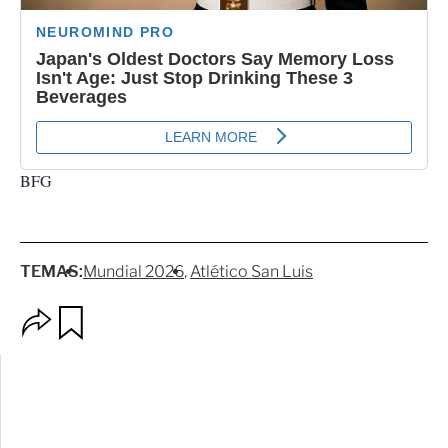
BFG
TEMAS:
Mundial 2026
Atlético San Luis
O
G
p
u
c
a
i
r
o
d