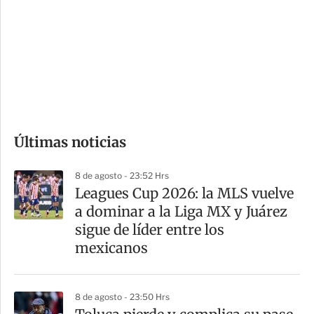
n
a
e
r
s
d
e
c
o
Últimas noticias
m
p
8 de agosto - 23:52 Hrs
a
Leagues Cup 2026: la MLS vuelve
r
a dominar a la Liga MX y Juárez
t
sigue de líder entre los
i
mexicanos
r
8 de agosto - 23:50 Hrs