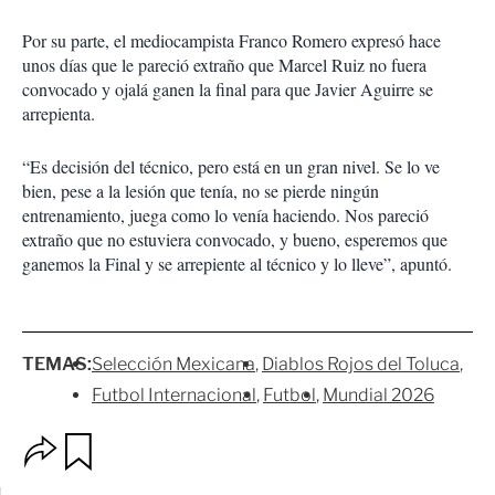
Por su parte, el mediocampista Franco Romero expresó hace
unos días que le pareció extraño que Marcel Ruiz no fuera
convocado y ojalá ganen la final para que Javier Aguirre se
arrepienta.
“Es decisión del técnico, pero está en un gran nivel. Se lo ve
bien, pese a la lesión que tenía, no se pierde ningún
entrenamiento, juega como lo venía haciendo. Nos pareció
extraño que no estuviera convocado, y bueno, esperemos que
ganemos la Final y se arrepiente al técnico y lo lleve”, apuntó.
TEMAS:
Selección Mexicana
Diablos Rojos del Toluca
Futbol Internacional
Futbol
Mundial 2026
O
G
p
u