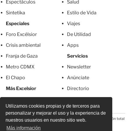
Espectáculos
Salud
Sintetika
Estilo de Vida
Especiales
Viajes
Foro Excélsior
De Utilidad
Crisis ambiental
Apps
Franja de Gaza
Servicios
Metro CDMX
Newsletter
El Chapo
Anúnciate
Más Excelsior
Directorio
Mujeres
Suscripciones
Utilizamos cookies propias y de terceros para
personalizar y mejorar el uso y la experiencia de
© 2026 Todos los derechos reservados. Prohibida la reproducción total
nuestros usuarios en nuestro sitio web.
o parcial, incluyendo cualquier medio electrónico*
Más información