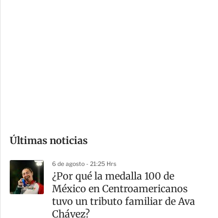
c
a
i
r
o
d
n
a
e
r
s
d
e
c
o
Últimas noticias
m
p
6 de agosto - 21:25 Hrs
a
¿Por qué la medalla 100 de
r
México en Centroamericanos
t
tuvo un tributo familiar de Ava
i
Chávez?