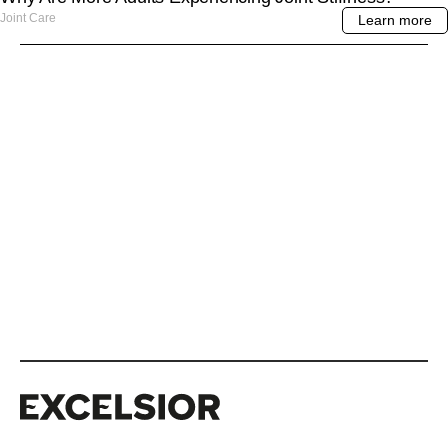
Excelsior
Excelsior