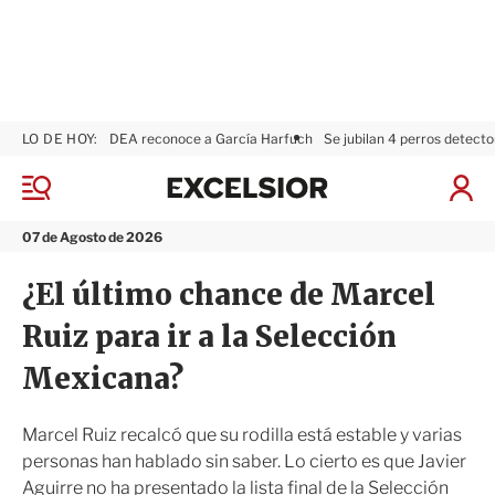
LO DE HOY:
DEA reconoce a García Harfuch
Se jubilan 4 perros detecto
E
x
M
I
c
e
n
n
e
i
07 de Agosto de 2026
ú
l
c
s
i
¿El último chance de Marcel
i
a
o
r
Ruiz para ir a la Selección
r
S
e
Mexicana?
s
i
ó
Marcel Ruiz recalcó que su rodilla está estable y varias
n
personas han hablado sin saber. Lo cierto es que Javier
Aguirre no ha presentado la lista final de la Selección