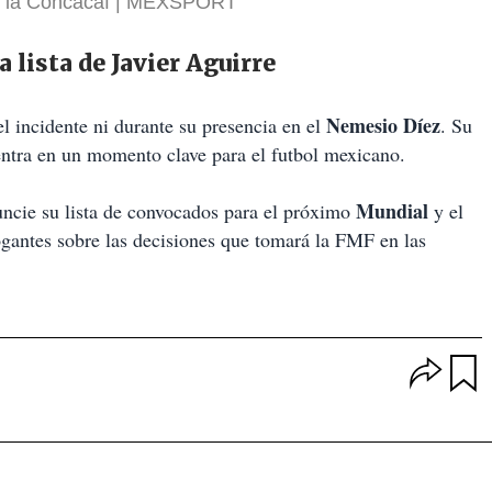
e la Concacaf
MEXSPORT
a lista de Javier Aguirre
Nemesio Díez
l incidente ni durante su presencia en el
. Su
entra en un momento clave para el futbol mexicano.
Mundial
ncie su lista de convocados para el próximo
y el
rogantes sobre las decisiones que tomará la FMF en las
O
p
u
c
a
i
r
o