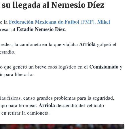
 su llegada al Nemesio Díez
Federación Mexicana de Futbol
Mikel
de la
(FMF),
Estadio Nemesio Díez
resar al
.
Arriola
redes, la camioneta en la que viajaba
golpeó el
estadio.
Comisionado
lo que generó un breve caos logístico en el
y
r para liberarlo.
as físicas, causo grandes problemas para la seguridad,
Arriola
empo para bromear.
descendió del vehículo
en retirar la camioneta.