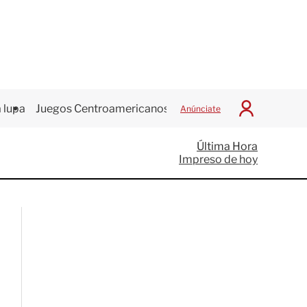
 lupa
Juegos Centroamericanos
Anúnciate
I
n
i
Última Hora
c
Impreso de hoy
i
a
r
S
e
s
i
ó
n