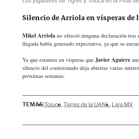
Los jugadores de Tigres y Toluca en la Final d
Silencio de Arriola en vísperas de l
Mikel Arriola
no ofreció ninguna declaración tras e
llegada había generado expectativa, ya que se encu
Javier Aguirre
Ya que estamos en vísperas que
anu
silencio del comisionado deja abiertas varias inter
próximas semanas.
TEMAS:
Toluca
Tigres de la UANL
Liga MX