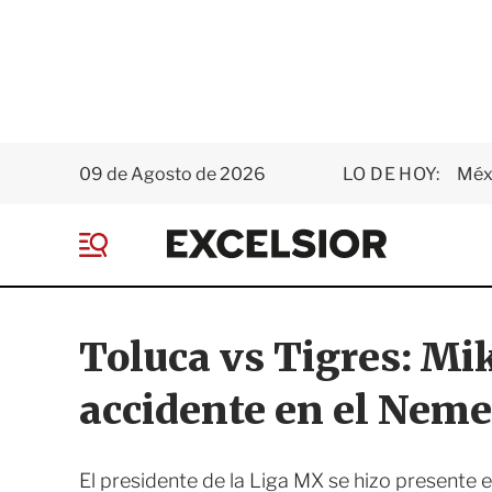
09 de Agosto de 2026
LO DE HOY:
Méxi
E
x
M
c
e
e
n
l
ú
s
Toluca vs Tigres: Mik
i
o
accidente en el Neme
r
El presidente de la Liga MX se hizo presente e