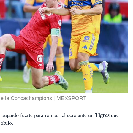
 de la Concachampions
MEXSPORT
Tigres
empujando fuerte para romper el cero ante un
que
título.