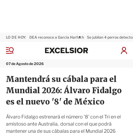
LO DE HOY:
DEA reconoce a García Harfuch
Se jubilan 4 perros detecto
E
x
M
I
c
e
n
n
e
i
07 de Agosto de 2026
ú
l
c
s
i
Mantendrá su cábala para el
i
a
o
r
Mundial 2026: Álvaro Fidalgo
r
S
e
es el nuevo '8' de México
s
i
ó
Álvaro Fidalgo estrenará el número '8' con el Tri en el
n
amistoso ante Australia, dorsal con el que podrá
mantener una de sus cábalas para el Mundial 2026