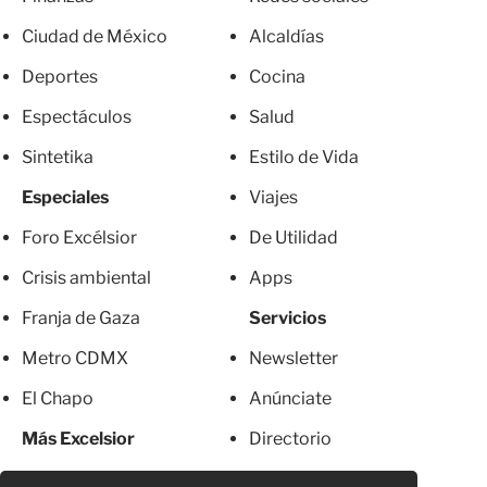
Ciudad de México
Alcaldías
Deportes
Cocina
Espectáculos
Salud
Sintetika
Estilo de Vida
Especiales
Viajes
Foro Excélsior
De Utilidad
Crisis ambiental
Apps
Franja de Gaza
Servicios
Metro CDMX
Newsletter
El Chapo
Anúnciate
Más Excelsior
Directorio
Mujeres
Suscripciones