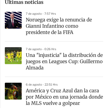
Últimas noticias
m
p
7 de agosto - 7:57 Hrs
a
Noruega exige la renuncia de
r
Gianni Infantino como
t
presidente de la FIFA
i
r
7 de agosto - 0:26 Hrs
Una "injusticia" la distribución de
juegos en Leagues Cup: Guillermo
Almada
6 de agosto - 22:51 Hrs
América y Cruz Azul dan la cara
por México en una jornada donde
la MLS vuelve a golpear