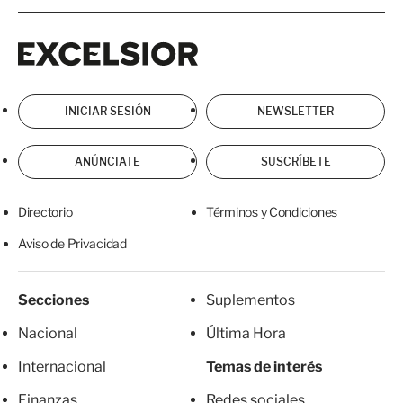
Excelsior
Excelsior
INICIAR SESIÓN
NEWSLETTER
ANÚNCIATE
SUSCRÍBETE
Directorio
Términos y Condiciones
Aviso de Privacidad
Secciones
Suplementos
Nacional
Última Hora
Internacional
Temas de interés
Finanzas
Redes sociales