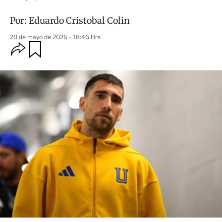
Por:
Eduardo Cristobal Colin
20 de mayo de 2026 - 18:46 Hrs
O
G
u
p
a
c
r
i
d
o
a
n
r
e
s
d
e
c
o
m
p
a
r
t
i
r