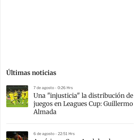
o
d
n
a
e
r
s
d
e
c
o
Últimas noticias
m
p
7 de agosto - 0:26 Hrs
a
Una "injusticia" la distribución de
r
juegos en Leagues Cup: Guillermo
t
Almada
i
r
6 de agosto - 22:51 Hrs