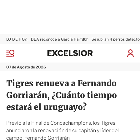
LO DE HOY:
DEA reconoce a García Harfuch
Se jubilan 4 perros detecto
E
x
M
I
c
e
n
n
e
i
07 de Agosto de 2026
ú
l
c
s
i
Tigres renueva a Fernando
i
a
o
r
Gorriarán, ¿Cuánto tiempo
r
S
e
estará el uruguayo?
s
i
ó
Previo a la Final de Concachampíons, los Tigres
n
anunciaron la renovación de su capitán y líder del
campo, Fernando Gorriarán