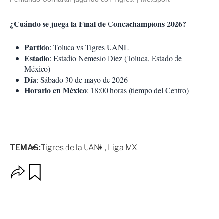
¿Cuándo se juega la Final de Concachampions 2026?
Partido
: Toluca vs Tigres UANL
Estadio
: Estadio Nemesio Díez (Toluca, Estado de
México)
Día
: Sábado 30 de mayo de 2026
Horario en México
: 18:00 horas (tiempo del Centro)
TEMAS:
Tigres de la UANL
Liga MX
O
G
p
u
c
a
i
r