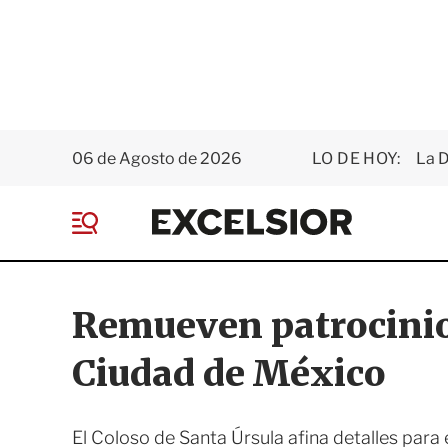
06 de Agosto de 2026
LO DE HOY:
La D
E
x
M
c
e
e
n
l
ú
s
Remueven patrocinio 
i
o
Ciudad de México
r
El Coloso de Santa Úrsula afina detalles para