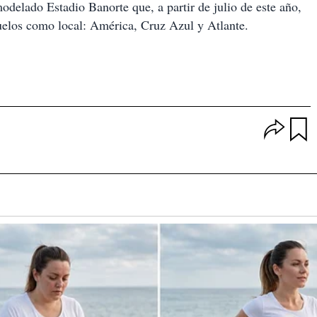
modelado Estadio Banorte que, a partir de julio de este año,
uelos como local: América, Cruz Azul y Atlante.
O
p
u
c
a
i
r
o
d
n
a
e
r
s
d
e