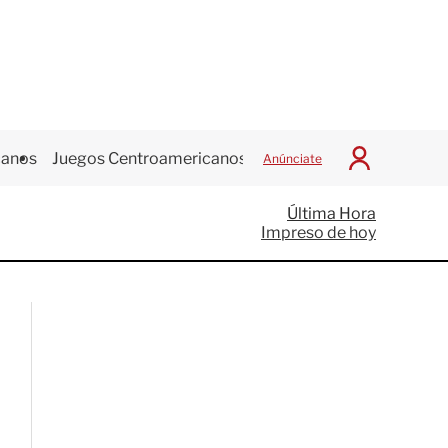
canos
Juegos Centroamericanos
Anúnciate
I
n
i
Última Hora
c
Impreso de hoy
i
a
r
S
e
s
i
ó
n