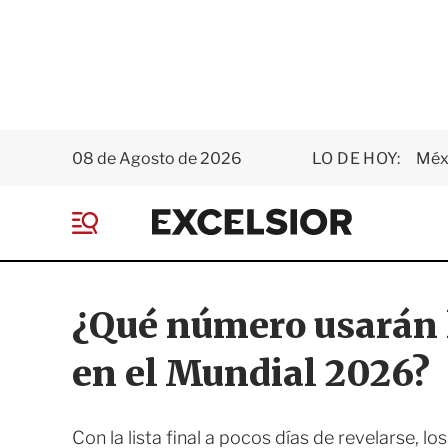
08 de Agosto de 2026
LO DE HOY:
Méxi
E
x
M
c
e
e
n
l
ú
s
¿Qué número usarán 
i
o
en el Mundial 2026?
r
Con la lista final a pocos días de revelarse, 