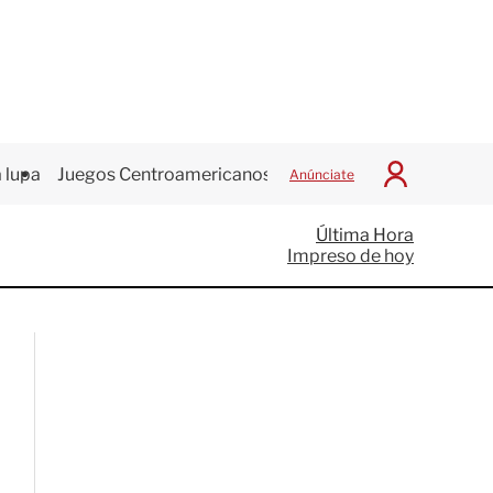
 lupa
Juegos Centroamericanos
Anúnciate
I
n
i
Última Hora
c
Impreso de hoy
i
a
r
S
e
s
i
ó
n