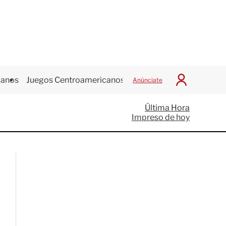
canos
Juegos Centroamericanos
Anúnciate
I
n
i
Última Hora
c
Impreso de hoy
i
a
r
S
e
s
i
ó
n