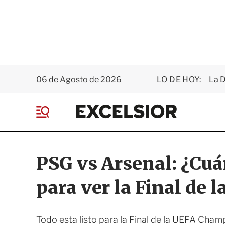
06 de Agosto de 2026
LO DE HOY:
La D
E
x
M
c
e
e
n
l
ú
s
PSG vs Arsenal: ¿Cuá
i
o
para ver la Final de
r
Todo esta listo para la Final de la UEFA Cham