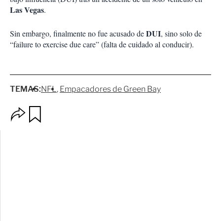
Las Vegas
.
DUI
Sin embargo, finalmente no fue acusado de
, sino solo de
“failure to exercise due care” (falta de cuidado al conducir).
TEMAS:
NFL
Empacadores de Green Bay
O
G
p
u
c
a
i
r
o
d
n
a
e
r
s