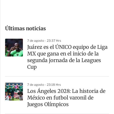
d
e
c
o
Últimas noticias
m
p
7 de agosto - 23:37 Hrs
a
Juárez es el ÚNICO equipo de Liga
r
MX que gana en el inicio de la
t
segunda jornada de la Leagues
i
Cup
r
7 de agosto - 23:18 Hrs
Los Ángeles 2028: La historia de
México en futbol varonil de
Juegos Olímpicos