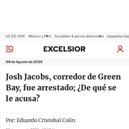
LO DE HOY:
México y Perú
Se jubilan 4 perros detectores
Jalapeños baj
E
x
M
I
c
e
n
n
e
i
08 de Agosto de 2026
ú
l
c
s
i
Josh Jacobs, corredor de Green
i
a
o
r
Bay, fue arrestado; ¿De qué se
r
S
e
le acusa?
s
i
ó
n
Por:
Eduardo Cristobal Colin