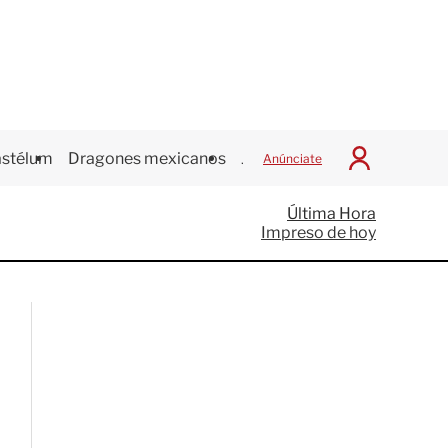
stélum
Dragones mexicanos
Juegos Centroamericanos
Anúnciate
I
n
i
Última Hora
c
Impreso de hoy
i
a
r
S
e
s
i
ó
n