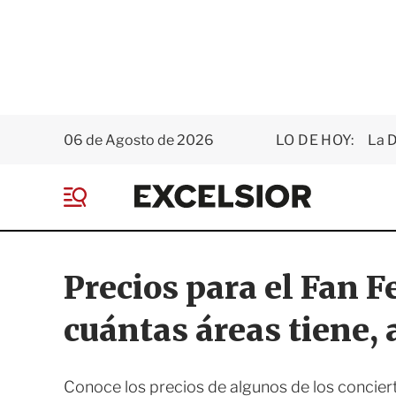
06 de Agosto de 2026
LO DE HOY:
La D
E
x
M
c
e
e
n
l
ú
s
Precios para el Fan F
i
o
cuántas áreas tiene, 
r
Conoce los precios de algunos de los conciert