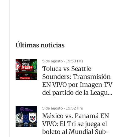
G
Últimas noticias
5 de agosto - 19:53 Hrs
Toluca vs Seattle
Sounders: Transmisión
EN VIVO por Imagen TV
del partido de la Leagues
Cup
5 de agosto - 19:52 Hrs
México vs. Panamá EN
VIVO: El Tri se juega el
boleto al Mundial Sub-