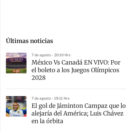
s
d
e
c
o
Últimas noticias
m
p
7 de agosto - 20:10 Hrs
a
México Vs Canadá EN VIVO: Por
r
el boleto a los Juegos Olímpicos
t
2028
i
r
7 de agosto - 19:11 Hrs
El gol de Jáminton Campaz que lo
alejaría del América; Luis Chávez
en la órbita