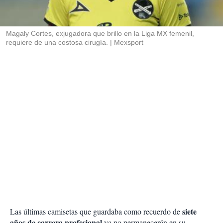
t
i
r
Magaly Cortes, exjugadora que brillo en la Liga MX femenil,
requiere de una costosa cirugía.
Mexsport
siete
Las últimas camisetas que guardaba como recuerdo de
años de carrera profesional
ya no permanecerán en su