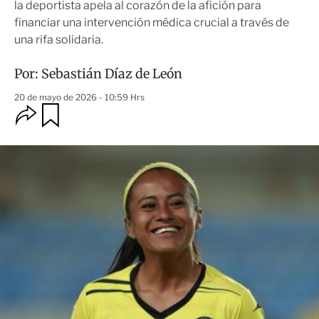
la deportista apela al corazón de la afición para
financiar una intervención médica crucial a través de
una rifa solidaria.
Por:
Sebastián Díaz de León
20 de mayo de 2026 - 10:59 Hrs
O
G
u
p
a
c
r
i
d
o
a
n
r
e
s
d
e
c
o
m
p
a
r