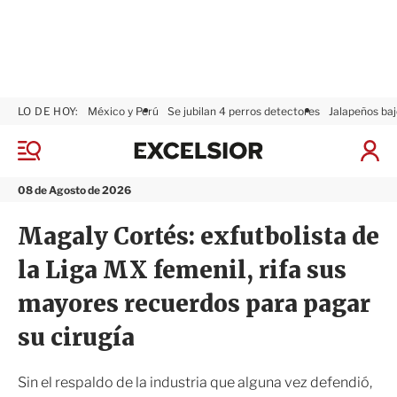
LO DE HOY:
México y Perú
Se jubilan 4 perros detectores
Jalapeños baj
E
x
M
I
c
e
n
n
e
i
08 de Agosto de 2026
ú
l
c
s
i
Magaly Cortés: exfutbolista de
i
a
o
r
la Liga MX femenil, rifa sus
r
S
e
mayores recuerdos para pagar
s
i
su cirugía
ó
n
Sin el respaldo de la industria que alguna vez defendió,