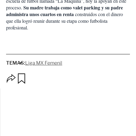
escuela de futbol llamada “La Máquina”, hoy la apoyan en este
Su madre trabaja como valet parking
y su padre
proceso.
administra unos cuartos en renta
construidos con el dinero
que ella logró reunir durante su etapa como futbolista
profesional.
TEMAS:
Liga MX Femenil
O
G
p
u
c
a
i
r
o
d
n
a
e
r