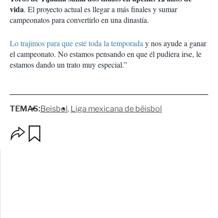
vida
. El proyecto actual es llegar a más finales y sumar
campeonatos para convertirlo en una dinastía.
Lo trajimos para que esté toda la temporada
y nos ayude a ganar
el campeonato. No estamos pensando en que él pudiera irse, le
estamos dando un trato muy especial.”
TEMAS:
Beisbol
Liga mexicana de béisbol
O
G
p
u
c
a
i
r
o
d
n
a
e
r