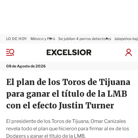
LO DE HOY:
México y Perú
Se jubilan 4 perros detectores
Jalapeños baj
E
x
M
I
c
e
n
n
e
i
08 de Agosto de 2026
ú
l
c
s
i
El plan de los Toros de Tijuana
i
a
o
r
para ganar el título de la LMB
r
S
e
con el efecto Justin Turner
s
i
ó
El presidente de los Toros de Tijuana, Omar Canizales
n
revela todo el plan que hicieron para firmar al ex de los
Dodgers y ganar el título de la LMB.