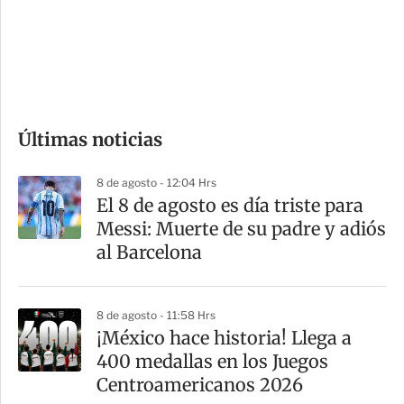
s
d
e
c
o
Últimas noticias
m
p
8 de agosto - 12:04 Hrs
a
El 8 de agosto es día triste para
r
Messi: Muerte de su padre y adiós
t
al Barcelona
i
r
8 de agosto - 11:58 Hrs
¡México hace historia! Llega a
400 medallas en los Juegos
Centroamericanos 2026