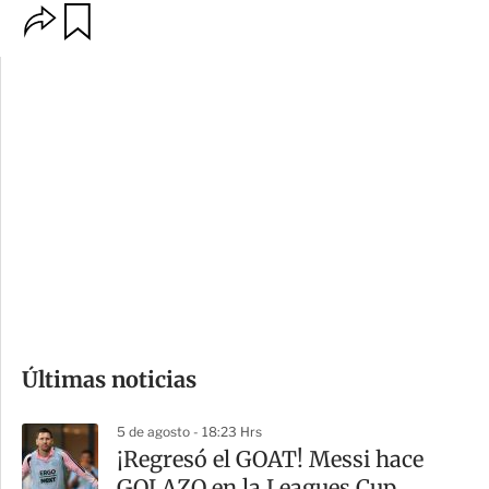
O
G
p
u
c
a
i
r
o
d
n
a
e
r
s
d
e
c
o
Últimas noticias
m
p
5 de agosto - 18:23 Hrs
a
¡Regresó el GOAT! Messi hace
r
GOLAZO en la Leagues Cup