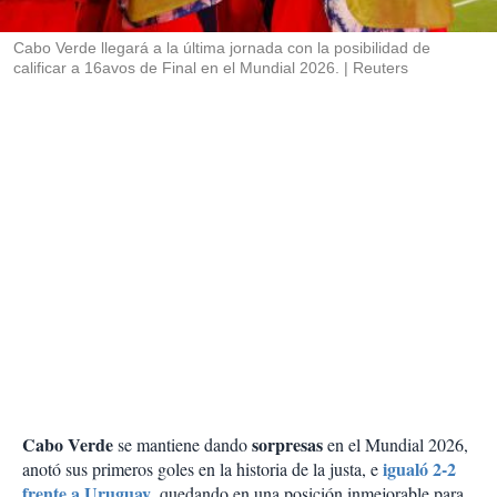
i
r
Cabo Verde llegará a la última jornada con la posibilidad de
calificar a 16avos de Final en el Mundial 2026.
Reuters
Cabo Verde
sorpresas
se mantiene dando
en el Mundial 2026,
igualó 2-2
anotó sus primeros goles en la historia de la justa, e
frente a Uruguay
, quedando en una posición inmejorable para