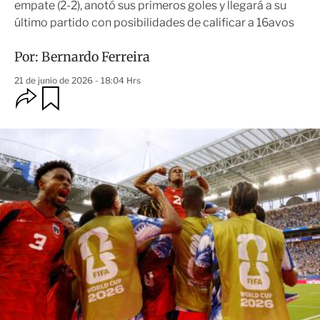
empate (2-2), anotó sus primeros goles y llegará a su
último partido con posibilidades de calificar a 16avos
Por:
Bernardo Ferreira
21 de junio de 2026 - 18:04 Hrs
O
G
u
p
a
c
r
i
d
o
a
n
r
e
s
d
e
c
o
m
p
a
r
t