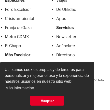
Especiales
Viajes
Foro Excélsior
De Utilidad
Crisis ambiental
Apps
Franja de Gaza
Servicios
Metro CDMX
Newsletter
El Chapo
Anúnciate
Más Excelsior
Directorio
Mujeres
Suscripciones
Utilizamos cookies propias y de terceros para
personalizar y mejorar el uso y la experiencia de
© 2026 Todos los derechos reservados. Prohibida la reproducción total
nuestros usuarios en nuestro sitio web.
o parcial, incluyendo cualquier medio electrónico*
Más información
Aceptar