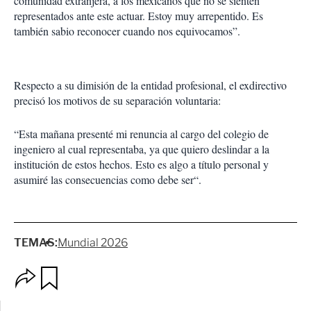
comunidad extranjera, a los mexicanos que no se sienten
representados ante este actuar. Estoy muy arrepentido. Es
también sabio reconocer cuando nos equivocamos”.
Respecto a su dimisión de la entidad profesional, el exdirectivo
precisó los motivos de su separación voluntaria:
“Esta mañana presenté mi renuncia al cargo del colegio de
ingeniero al cual representaba, ya que quiero deslindar a la
institución de estos hechos. Esto es algo a título personal y
asumiré las consecuencias como debe ser“.
TEMAS:
Mundial 2026
O
G
p
u