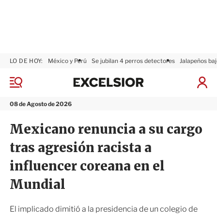
LO DE HOY:
México y Perú
Se jubilan 4 perros detectores
Jalapeños baj
E
x
M
I
c
e
n
n
e
i
08 de Agosto de 2026
ú
l
c
s
i
Mexicano renuncia a su cargo
i
a
o
r
tras agresión racista a
r
S
e
influencer coreana en el
s
i
Mundial
ó
n
El implicado dimitió a la presidencia de un colegio de