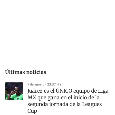
c
a
i
r
o
d
n
a
e
r
s
d
e
c
o
Últimas noticias
m
p
7 de agosto - 23:37 Hrs
a
Juárez es el ÚNICO equipo de Liga
r
MX que gana en el inicio de la
t
segunda jornada de la Leagues
i
Cup