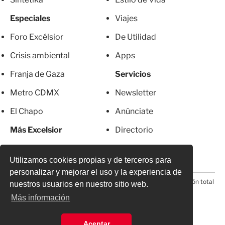
Especiales
Viajes
Foro Excélsior
De Utilidad
Crisis ambiental
Apps
Franja de Gaza
Servicios
Metro CDMX
Newsletter
El Chapo
Anúnciate
Más Excelsior
Directorio
Mujeres
Suscripciones
Utilizamos cookies propias y de terceros para
personalizar y mejorar el uso y la experiencia de
© 2026 Todos los derechos reservados. Prohibida la reproducción total
nuestros usuarios en nuestro sitio web.
o parcial, incluyendo cualquier medio electrónico*
Más información
Aceptar