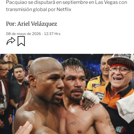
Pacquiao se disputará en septiembre en Las Vegas con
transmisión global por Netflix
Por:
Ariel Velázquez
08 de mayo de 2026 - 12:37 Hrs
O
G
u
p
a
c
r
i
d
o
a
n
r
e
s
d
e
c
o
m
p
a
r
t