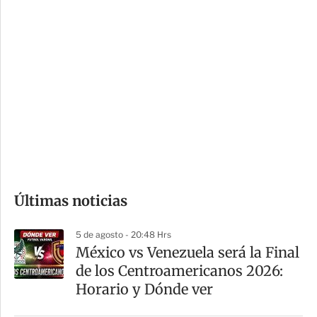
c
a
i
r
o
d
n
a
e
r
s
d
e
c
o
Últimas noticias
m
p
5 de agosto - 20:48 Hrs
a
México vs Venezuela será la Final
r
de los Centroamericanos 2026:
t
Horario y Dónde ver
i