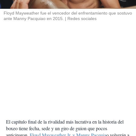
i
r
Floyd Mayweather fue el vencedor del enfrentamiento que sostuvo
ante Manny Pacquiao en 2015.
Redes sociales
El capítulo final de la rivalidad más lucrativa en la historia del
boxeo tiene fecha, sede y un giro de guion que pocos
anticiparon.
Floyd Mayweather Jr. y Manny Pacquia
o volverán a