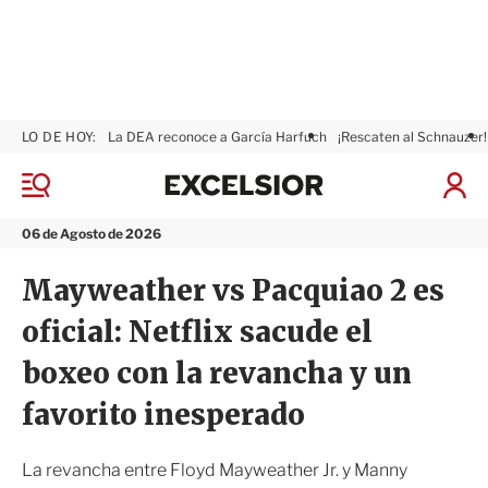
LO DE HOY:
La DEA reconoce a García Harfuch
¡Rescaten al Schnauzer!
E
x
M
I
c
e
n
n
e
i
06 de Agosto de 2026
ú
l
c
s
i
Mayweather vs Pacquiao 2 es
i
a
o
r
oficial: Netflix sacude el
r
S
e
boxeo con la revancha y un
s
i
favorito inesperado
ó
n
La revancha entre Floyd Mayweather Jr. y Manny