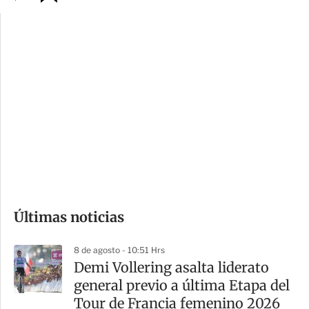
p
u
c
a
i
r
o
d
n
a
e
r
s
d
e
c
o
Últimas noticias
m
p
8 de agosto - 10:51 Hrs
a
Demi Vollering asalta liderato
r
general previo a última Etapa del
t
Tour de Francia femenino 2026