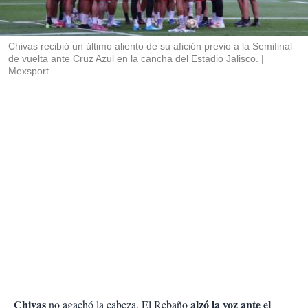
t
i
r
Chivas recibió un último aliento de su afición previo a la Semifinal
de vuelta ante Cruz Azul en la cancha del Estadio Jalisco.
Mexsport
Chivas
alzó la voz ante el
no agachó la cabeza. El Rebaño