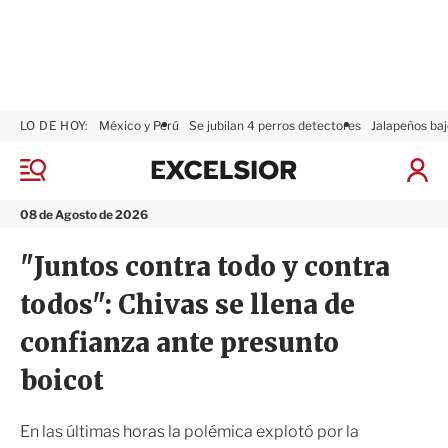
LO DE HOY:
México y Perú
Se jubilan 4 perros detectores
Jalapeños baj
E
x
M
I
c
e
n
n
e
i
08 de Agosto de 2026
ú
l
c
s
i
"Juntos contra todo y contra
i
a
o
r
todos": Chivas se llena de
r
S
e
confianza ante presunto
s
i
boicot
ó
n
En las últimas horas la polémica explotó por la