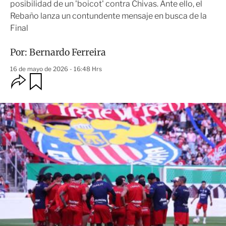
posibilidad de un 'boicot' contra Chivas. Ante ello, el
Rebaño lanza un contundente mensaje en busca de la
Final
Por:
Bernardo Ferreira
16 de mayo de 2026 - 16:48 Hrs
O
G
u
p
a
c
r
i
d
o
a
n
r
e
s
d
e
c
o
m
p
a
r