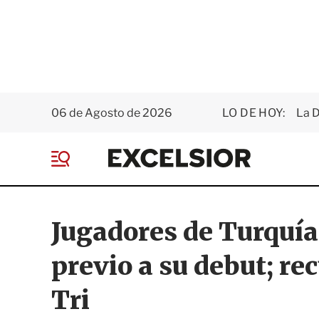
06 de Agosto de 2026
LO DE HOY:
La D
E
x
M
c
e
e
n
l
ú
s
Jugadores de Turquía
i
o
previo a su debut; re
r
Tri