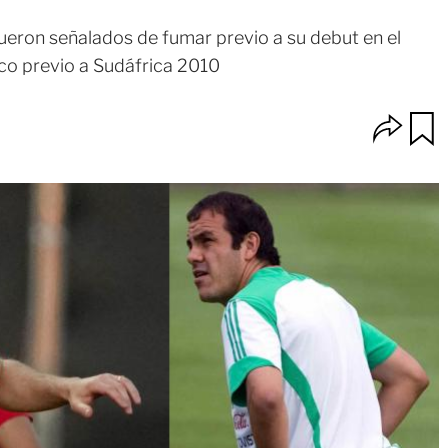
ueron señalados de fumar previo a su debut en el
o previo a Sudáfrica 2010
O
u
p
a
c
r
i
d
o
a
n
r
e
s
d
e
c
o
m
p
a
r
t
i