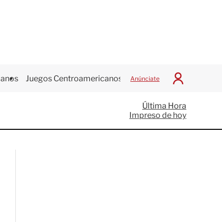
canos
Juegos Centroamericanos
Anúnciate
I
n
i
Última Hora
c
Impreso de hoy
i
a
r
S
e
s
i
ó
n