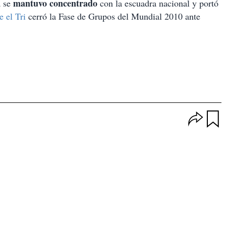
mantuvo concentrado
 se
con la escuadra nacional y portó
 el Tri
cerró la Fase de Grupos del Mundial 2010 ante
O
p
u
c
a
i
r
o
d
n
a
e
r
s