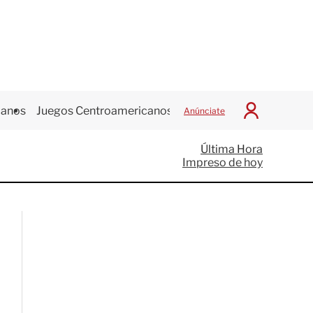
canos
Juegos Centroamericanos
Anúnciate
I
n
i
Última Hora
c
Impreso de hoy
i
a
r
S
e
s
i
ó
n