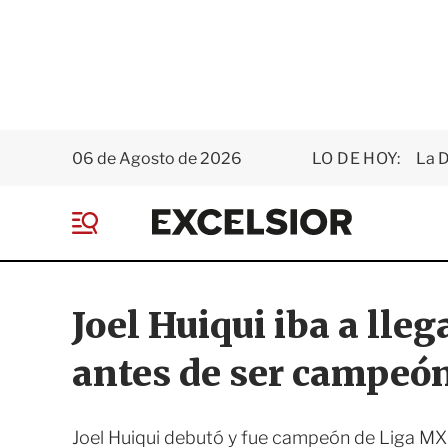
06 de Agosto de 2026
LO DE HOY:
La D
E
x
M
c
e
e
n
l
ú
s
Joel Huiqui iba a lle
i
o
antes de ser campeón
r
Joel Huiqui debutó y fue campeón de Liga MX 