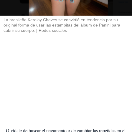
t
i
r
La brasileña Kerolay Chaves se convirtió en tendencia por su
original forma de usar las estampitas del álbum de Panini para
cubrir su cuerpo.
Redes sociales
Olvídate de buscar el pegamento o de cambiar las repetidas en el