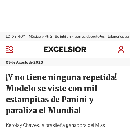
LO DE HOY:
México y Perú
Se jubilan 4 perros detectores
Jalapeños baj
E
x
M
I
c
e
n
n
e
i
09 de Agosto de 2026
ú
l
c
s
i
¡Y no tiene ninguna repetida!
i
a
o
r
Modelo se viste con mil
r
S
e
estampitas de Panini y
s
i
paraliza el Mundial
ó
n
Kerolay Chaves, la brasileña ganadora del Miss