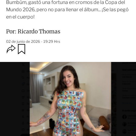
Bumbúm, gastó una fortuna en cromos de la Copa del
Mundo 2026, pero no para llenar el álbum... ¡Se las pegó
en el cuerpo!
Por:
Ricardo Thomas
02 de junio de 2026 - 19:29 Hrs
O
G
u
p
a
c
r
i
d
o
a
n
r
e
s
d
e
c
o
m
p
a
r