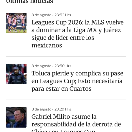
Últimas noticias
m
p
8 de agosto - 23:52 Hrs
a
Leagues Cup 2026: la MLS vuelve
r
a dominar a la Liga MX y Juárez
t
sigue de líder entre los
i
mexicanos
r
8 de agosto - 23:50 Hrs
Toluca pierde y complica su pase
en Leagues Cup; Esto necesitaría
para estar en Cuartos
8 de agosto - 23:29 Hrs
Gabriel Milito asume la
responsabilidad de la derrota de
Chivas en Leagues Cup