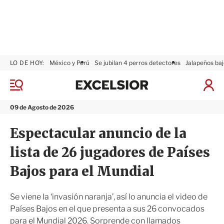
LO DE HOY:
México y Perú
Se jubilan 4 perros detectores
Jalapeños baj
E
x
M
I
c
e
n
n
e
i
09 de Agosto de 2026
ú
l
c
s
i
Espectacular anuncio de la
i
a
o
r
lista de 26 jugadores de Países
r
S
e
Bajos para el Mundial
s
i
ó
Se viene la ‘invasión naranja’, así lo anuncia el video de
n
Países Bajos en el que presenta a sus 26 convocados
para el Mundial 2026. Sorprende con llamados