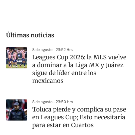
d
e
c
o
Últimas noticias
m
p
8 de agosto - 23:52 Hrs
a
Leagues Cup 2026: la MLS vuelve
r
a dominar a la Liga MX y Juárez
t
sigue de líder entre los
i
mexicanos
r
8 de agosto - 23:50 Hrs
Toluca pierde y complica su pase
en Leagues Cup; Esto necesitaría
para estar en Cuartos