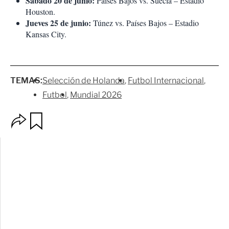
Sábado 20 de junio:
Países Bajos vs. Suecia – Estadio
Houston.
Jueves 25 de junio:
Túnez vs. Países Bajos – Estadio
Kansas City.
TEMAS:
Selección de Holanda
Futbol Internacional
Futbol
Mundial 2026
O
G
p
u
c
a
i
r
o
d
n
a
e
r
s